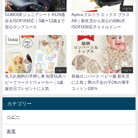
ベビー
ベビー
GUMODEジュニアシート R129適
Aprica クルリラ エックス プラス
合＆ISOFIX対応｜3歳〜12歳まで
AB｜新生児から安心の回転式
安心ロングユース
ISOFIX対応チャイルドシー
ベビー
ベビー
名入れ無料の手押し車 知育玩具ベ
長袖ロンパース ベビー服 新生児
ビーファーストウォーカー｜1歳
に人気｜男の子女の子OKの薄手
誕生日プレゼントに人気
コットン100％
カテゴリー
ベビー
家電