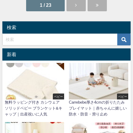
1 / 23
検索
新着
ベビー
ベビー
無料ラッピング付き カシウェア
Carrebebe厚さ4cmの折りたたみ
ソリッドベビー ブランケット&キ
プレイマット｜赤ちゃんに嬉しい
ャップ｜出産祝いに人気
防水・防音・滑り止め