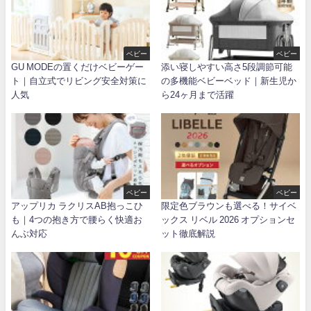
ベビー
ベビー
GU MODEの置くだけベビーゲー
添い寝しやすい高さ5段調節可能
ト｜自立式でリビング安全対策に
の多機能ベビーベッド｜新生児か
人気
ら24ヶ月まで活躍
ベビー
ベビー
アップリカ ラクリスAB抱っこひ
限定色ブラウンも選べる！サイベ
も｜4つの抱き方で腰らく快適お
ックス リベル 2026 オプションセ
んぶ対応
ット徹底解説