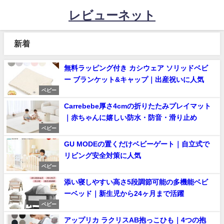
レビューネット
新着
無料ラッピング付き カシウェア ソリッドベビ
ー ブランケット&キャップ｜出産祝いに人気
ベビー
Carrebebe厚さ4cmの折りたたみプレイマット
｜赤ちゃんに嬉しい防水・防音・滑り止め
ベビー
GU MODEの置くだけベビーゲート｜自立式で
リビング安全対策に人気
ベビー
添い寝しやすい高さ5段調節可能の多機能ベビ
ーベッド｜新生児から24ヶ月まで活躍
ベビー
アップリカ ラクリスAB抱っこひも｜4つの抱