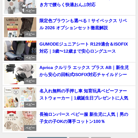
き方で腰らく快適おんぶ対応
ベビー
限定色ブラウンも選べる！サイベックス リベ
ル 2026 オプションセット徹底解説
ベビー
GUMODEジュニアシート R129適合＆ISOFIX
対応｜3歳〜12歳まで安心ロングユース
ベビー
Aprica クルリラ エックス プラス AB｜新生児
から安心の回転式ISOFIX対応チャイルドシー
ベビー
名入れ無料の手押し車 知育玩具ベビーファー
ストウォーカー｜1歳誕生日プレゼントに人気
ベビー
長袖ロンパース ベビー服 新生児に人気｜男の
子女の子OKの薄手コットン100％
ベビー