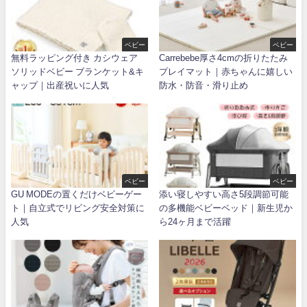
ベビー
ベビー
無料ラッピング付き カシウェア
Carrebebe厚さ4cmの折りたたみ
ソリッドベビー ブランケット&キ
プレイマット｜赤ちゃんに嬉しい
ャップ｜出産祝いに人気
防水・防音・滑り止め
ベビー
ベビー
GU MODEの置くだけベビーゲー
添い寝しやすい高さ5段調節可能
ト｜自立式でリビング安全対策に
の多機能ベビーベッド｜新生児か
人気
ら24ヶ月まで活躍