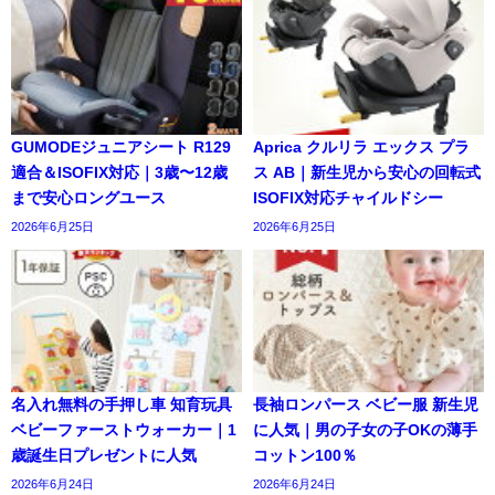
GUMODEジュニアシート R129
Aprica クルリラ エックス プラ
適合＆ISOFIX対応｜3歳〜12歳
ス AB｜新生児から安心の回転式
まで安心ロングユース
ISOFIX対応チャイルドシー
2026年6月25日
2026年6月25日
名入れ無料の手押し車 知育玩具
長袖ロンパース ベビー服 新生児
ベビーファーストウォーカー｜1
に人気｜男の子女の子OKの薄手
歳誕生日プレゼントに人気
コットン100％
2026年6月24日
2026年6月24日