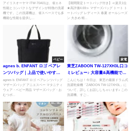
の省エネ洗濯機
人気モデル
アイリスオーヤマ ITW-70A01は、省エネ
【期間限定トートバッグ付き】≪楽天1位
性能とコンパクトなデザインが特徴の洗濯
★高評価4.69≫ マザーズバッグ トート ト
機です。この洗濯機は、省スペースでも多
ートバッグ レディース 春夏 オールシーズ
機能な性能を提供し...
ン 大きめ 軽...
ベビー
家電
agnes b. ENFANT ロゴ ペアレ
東芝ZABOON TW-127XH3L口コ
ンツバッグ｜上品で使いやすい
ミレビュー♪ 大容量&高機能で家
マザーズバッグの魅力
事がラクラク♡
agnes b. ENFANT ロゴ ペアレンツバッグ
こんにちは！今日は、東芝の最新ドラム式
マザーズバッグ アニエスベー マタニティ
洗濯乾燥機「ZABOON TW-127XH3L」に
ウェア・ベビー用品 マザーズバッグ・お
ついて、詳しくお話ししちゃいます♪ この
むつポ...
洗濯機、すご...