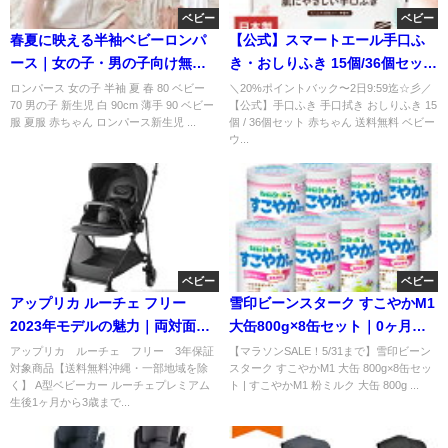
ベビー
ベビー
春夏に映える半袖ベビーロンパ
【公式】スマートエール手口ふ
ース｜女の子・男の子向け無地
き・おしりふき 15個/36個セット
で可愛い一枚
｜赤ちゃんにやさしい大容量80
ロンパース 女の子 半袖 夏 春 80 ベビー
＼20%ポイントバック〜2日9:59迄☆彡／
70 男の子 新生児 白 90cm 薄手 90 ベビー
【公式】手口ふき 手口拭き おしりふき 15
枚
服 夏服 赤ちゃん ロンパース新生児 ...
個 / 36個セット 赤ちゃん 送料無料 ベビー
ウ...
ベビー
ベビー
アップリカ ルーチェ フリー
雪印ビーンスターク すこやかM1
2023年モデルの魅力｜両対面A
大缶800g×8缶セット｜0ヶ月か
型ベビーカー徹底解説
ら安心の粉ミルクまとめ買い
アップリカ ルーチェ フリー 3年保証
【マラソンSALE！5/31まで】雪印ビーン
対象商品【送料無料沖縄・一部地域を除
スターク すこやかM1 大缶 800g×8缶セッ
く】 A型ベビーカー ルーチェプレミアム
ト | すこやかM1 粉ミルク 大缶 800g ...
生後1ヶ月から3歳まで...