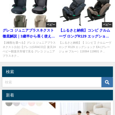
ベビー
ベビー
グレコ ジュニアプラスネクスト
【ふるさと納税】コンビ クルム
徹底解説｜3歳半から長く使える
ーヴ ロングR129 エッグショッ
軽量ジュニアシート
クEA｜新生児から10才頃まで使
【1種類を選べる】グレコ ジュニアプラス
【ふるさと納税】【 コンビ 】クルムーヴ
ネクスト(1台)【グレコ(GRACO)】楽天24
ロング R129 エッグショック EA (グレー
える
ベビー館楽天市場で見る グレコ ジュニア
ジュ or ブルー）119364 119801 チ...
プラスネク...
検索
新着