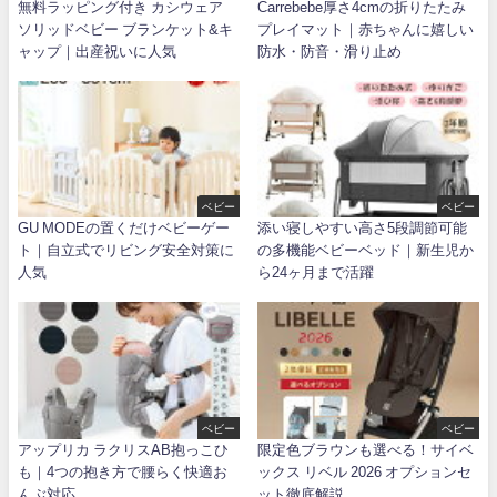
無料ラッピング付き カシウェア
Carrebebe厚さ4cmの折りたたみ
ソリッドベビー ブランケット&キ
プレイマット｜赤ちゃんに嬉しい
ャップ｜出産祝いに人気
防水・防音・滑り止め
ベビー
ベビー
GU MODEの置くだけベビーゲー
添い寝しやすい高さ5段調節可能
ト｜自立式でリビング安全対策に
の多機能ベビーベッド｜新生児か
人気
ら24ヶ月まで活躍
ベビー
ベビー
アップリカ ラクリスAB抱っこひ
限定色ブラウンも選べる！サイベ
も｜4つの抱き方で腰らく快適お
ックス リベル 2026 オプションセ
んぶ対応
ット徹底解説