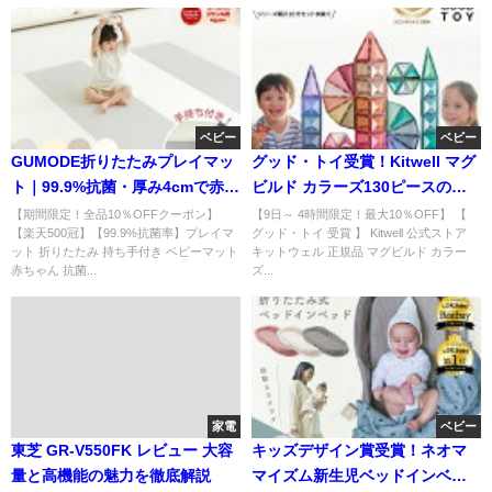
ベビー
ベビー
GUMODE折りたたみプレイマッ
グッド・トイ受賞！Kitwell マグ
ト｜99.9%抗菌・厚み4cmで赤ち
ビルド カラーズ130ピースの魅
ゃんも安心
力とは
【期間限定！全品10％OFFクーポン】
【9日～ 4時間限定！最大10％OFF】 【
【楽天500冠】【99.9%抗菌率】プレイマ
グッド・トイ 受賞 】 Kitwell 公式ストア
ット 折りたたみ 持ち手付き ベビーマット
キットウェル 正規品 マグビルド カラー
赤ちゃん 抗菌...
ズ...
家電
ベビー
東芝 GR-V550FK レビュー 大容
キッズデザイン賞受賞！ネオマ
量と高機能の魅力を徹底解説
マイズム新生児ベッドインベッ