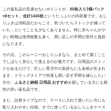
この返礼品の見逃せないポイントが、
60枚入り3個パック
×8セット、合計1440枚
というたっぷりの内容量です。おし
りふきは消耗品だからこそ、気づいたらストックが減って
いた…ということも少なくありません。特に赤ちゃんが小
さい時期は使用枚数も多く、買い足しの手間が意外と負担
になります。
その点、このムーニーおしりふきなら、まとめて届くこと
でしばらく安心して使えるのが魅力です。日用品のストッ
クがあるだけで、忙しい育児中の気持ちにも余裕が生まれ
ます。ドラッグストアで何度も買い足す手間を減らしたい
方や、
ふるさと納税 日用品 おすすめ
を探している方にも相
性の良い返礼品です。
また、詰替タイプなので、ケースに入れて使いたい方にも
取り入れやすい仕様。すでに使っているおしりふきケース