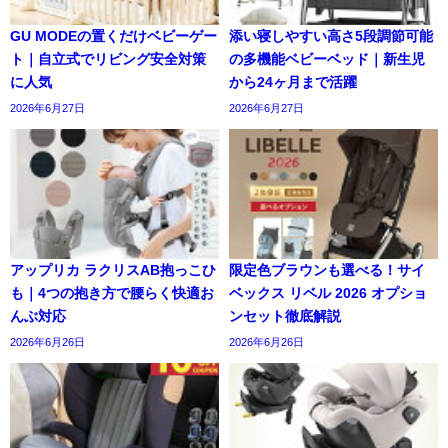
GU MODEの置くだけベビーゲー
添い寝しやすい高さ5段調節可能
ト｜自立式でリビング安全対策
の多機能ベビーベッド｜新生児
に人気
から24ヶ月まで活躍
2026年6月27日
2026年6月27日
アップリカ ラクリスAB抱っこひ
限定色ブラウンも選べる！サイ
も｜4つの抱き方で腰らく快適お
ベックス リベル 2026 オプショ
んぶ対応
ンセット徹底解説
2026年6月26日
2026年6月26日