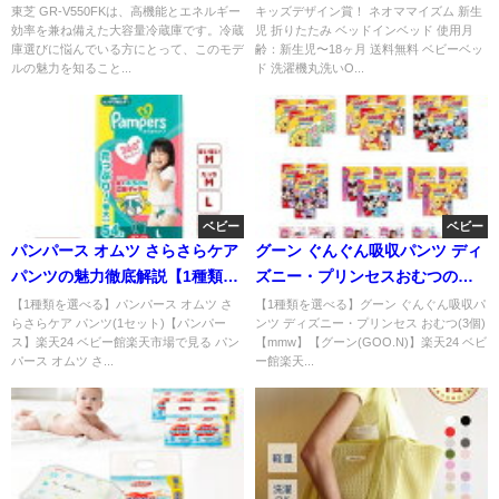
ドの魅力
東芝 GR-V550FKは、高機能とエネルギー
キッズデザイン賞！ ネオママイズム 新生
効率を兼ね備えた大容量冷蔵庫です。冷蔵
児 折りたたみ ベッドインベッド 使用月
庫選びに悩んでいる方にとって、このモデ
齢：新生児〜18ヶ月 送料無料 ベビーベッ
ルの魅力を知ること...
ド 洗濯機丸洗いO...
ベビー
ベビー
パンパース オムツ さらさらケア
グーン ぐんぐん吸収パンツ ディ
パンツの魅力徹底解説【1種類を
ズニー・プリンセスおむつの魅
選べる】
力を徹底紹介
【1種類を選べる】パンパース オムツ さ
【1種類を選べる】グーン ぐんぐん吸収パ
らさらケア パンツ(1セット)【パンパー
ンツ ディズニー・プリンセス おむつ(3個)
ス】楽天24 ベビー館楽天市場で見る パン
【mmw】【グーン(GOO.N)】楽天24 ベビ
パース オムツ さ...
ー館楽天...