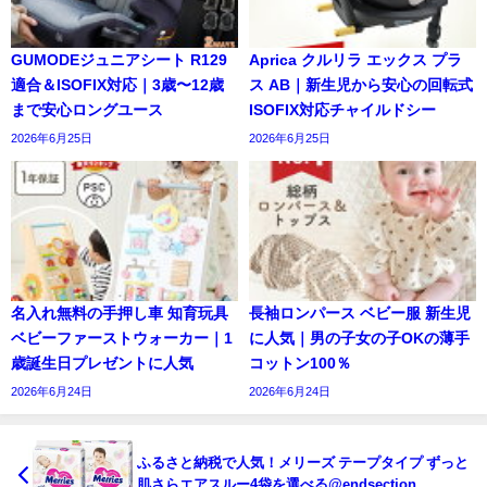
GUMODEジュニアシート R129
Aprica クルリラ エックス プラ
適合＆ISOFIX対応｜3歳〜12歳
ス AB｜新生児から安心の回転式
まで安心ロングユース
ISOFIX対応チャイルドシー
2026年6月25日
2026年6月25日
名入れ無料の手押し車 知育玩具
長袖ロンパース ベビー服 新生児
ベビーファーストウォーカー｜1
に人気｜男の子女の子OKの薄手
歳誕生日プレゼントに人気
コットン100％
2026年6月24日
2026年6月24日
ふるさと納税で人気！メリーズ テープタイプ ずっと
肌さらエアスルー4袋を選べる@endsection