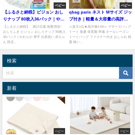
ベビー
ベビー
【ふるさと納税】ピジョン おし
qbag paris ネスト Mサイズ ジッ
りナップ 80枚入36パック｜やわ
プ付き｜軽量＆大容量の高評価
らか厚手で備蓄にも人気
マザーズバッグ
【ふるさと納税】〈家計応援 枚数増加〉
≪楽天1位★高評価4.69≫ マザーズバッグ
おしりふき ピジョン おしりナップ 80枚入
トート 春夏 保育園 準備 オールシーズン
36パック | やわらか 厚手 出産祝い 赤ちゃ
トートバッグ ファスナー付き おしゃれ 軽
ん 防災...
量 軽い...
検索
新着
ベビー
ベビー