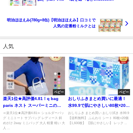
明治ほほえみ(780g×8缶)【明治ほほえみ】口コミで
人気の定番粉ミルクとは
人気
ベビー
ベビー
楽天1位★高評価4.81！q bag
おしりふきまとめ買いに最適！
paris ネスト スーパーミニの魅
水99.9で肌にやさしい80枚×20個
力とは
セット
≪楽天1位★高評価4.81≫ ショルダーバッ
おしりふき まとめ買い おしり拭き 水99.9
グ ミニトート サブバッグ レディース 斜
【送料無料】 ふんわり シート 80枚×20個
めがけ 2way ミニバッグ 大人 軽量 軽い 大
【1,600枚】 【肌にやさしい】 レック ...
人 ...