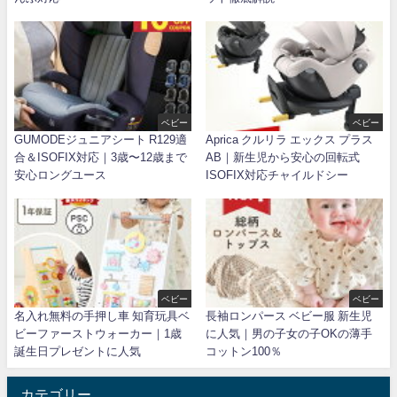
ベビー
ベビー
GUMODEジュニアシート R129適
Aprica クルリラ エックス プラス
合＆ISOFIX対応｜3歳〜12歳まで
AB｜新生児から安心の回転式
安心ロングユース
ISOFIX対応チャイルドシー
ベビー
ベビー
名入れ無料の手押し車 知育玩具ベ
長袖ロンパース ベビー服 新生児
ビーファーストウォーカー｜1歳
に人気｜男の子女の子OKの薄手
誕生日プレゼントに人気
コットン100％
カテゴリー