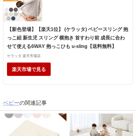
【新色登場】【楽天1位】 (ケラッタ) ベビースリング 抱
っこ紐 新生児 スリング 横抱き 首すわり前 成長に合わ
せて使える6WAY 抱っこひも u-sling【送料無料】
ケラッタ 楽天市場店
楽天市場で見る
ベビー
の関連記事