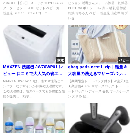
ゃれベビーカー
出産準備で人気の理由
25%OFF【公式】 ストッケ YOYO3 ABス
ピジョン 哺乳びんスチーム除菌・乾燥器
ターターセット 6+ 0+ セット ベビーカー
POCHItto ポチット 0ヶ月～ 哺乳瓶 除菌
新生児 STOKKE YOYO ヨーヨー ...
乾燥 赤ちゃん ベビー 新生児 出産準備 プ
レゼ...
家電
ベビー
MAXZEN 洗濯機 JW70WP01 レ
qbag paris nest L zip｜軽量＆
ビュー 口コミで大人気の省エネ
大容量の洗えるマザーズバッグ
＆高性能洗濯機
人気モデル
MAXZEN JW70WP01は、省エネ性能とコ
【期間限定トートバッグ付き】≪楽天1位
ンパクトなデザインが特徴の洗濯機です。
★高評価4.69≫ マザーズバッグ トート ト
この洗濯機は、省スペースでも多機能な性
ートバッグ レディース 春夏 オールシーズ
能を提供し、効率...
ン 大きめ 軽...