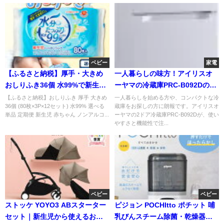
ベビー
家電
【ふるさと納税】厚手・大きめ
一人暮らしの味方！アイリスオ
おしりふき36個 水99%で新生児
ーヤマの冷蔵庫PRC-B092Dの魅
にも安心
力と注意点を徹底解説
【ふるさと納税】おしりふき 厚手 大きめ
一人暮らしを始める方や、コンパクトな冷
36個 (80枚×3P×12セット) 水99% 選べる
蔵庫をお探しの方に朗報です。アイリスオ
単品 定期便 新生児 赤ちゃん ノンアルコ...
ーヤマの2ドア冷蔵庫PRC-B092Dが、使い
やすさと機能性で注...
ベビー
ベビー
ストッケ YOYO3 ABスターター
ピジョン POCHItto ポチット 哺
セット｜新生児から使えるおし
乳びんスチーム除菌・乾燥器が