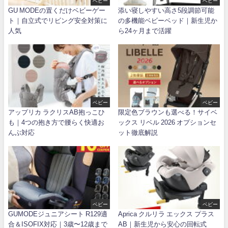
ベビー
ベビー
GU MODEの置くだけベビーゲー
添い寝しやすい高さ5段調節可能
ト｜自立式でリビング安全対策に
の多機能ベビーベッド｜新生児か
人気
ら24ヶ月まで活躍
ベビー
ベビー
アップリカ ラクリスAB抱っこひ
限定色ブラウンも選べる！サイベ
も｜4つの抱き方で腰らく快適お
ックス リベル 2026 オプションセ
んぶ対応
ット徹底解説
ベビー
ベビー
GUMODEジュニアシート R129適
Aprica クルリラ エックス プラス
合＆ISOFIX対応｜3歳〜12歳まで
AB｜新生児から安心の回転式