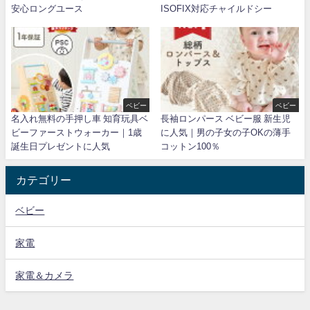
安心ロングユース
ISOFIX対応チャイルドシー
ベビー
ベビー
名入れ無料の手押し車 知育玩具ベ
長袖ロンパース ベビー服 新生児
ビーファーストウォーカー｜1歳
に人気｜男の子女の子OKの薄手
誕生日プレゼントに人気
コットン100％
カテゴリー
ベビー
家電
家電＆カメラ