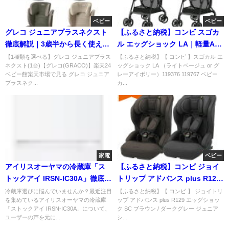
ベビー
ベビー
グレコ ジュニアプラスネクスト
【ふるさと納税】コンビ スゴカ
徹底解説｜3歳半から長く使える
ル エッグショック LA｜軽量A型
軽量ジュニアシート
ベビーカーで出産準備に人気
【1種類を選べる】グレコ ジュニアプラス
【ふるさと納税】【 コンビ 】スゴカル エ
ネクスト(1台)【グレコ(GRACO)】楽天24
ッグショック LA （ライトベージュ or グ
ベビー館楽天市場で見る グレコ ジュニア
レーアイボリー）119376 119767 ベビー
プラスネク...
カ...
家電
ベビー
アイリスオーヤマの冷蔵庫「ス
【ふるさと納税】コンビ ジョイ
トックアイ IRSN-IC30A」徹底レ
トリップ アドバンス plus R129
ビュー カメラ機能は本当に便
1歳から12歳対応ジュニアシ
冷蔵庫選びに悩んでいませんか？最近注目
【ふるさと納税】【 コンビ 】 ジョイトリ
を集めているアイリスオーヤマの冷蔵庫
ップ アドバンス plus R129 エッグショッ
利？ユーザーの声から見る真実
「ストックアイ IRSN-IC30A」について、
ク SC ブラウン / ダークグレー ジュニア
ユーザーの声を元に...
シ...