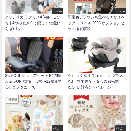
ベビー
ベビー
アップリカ ラクリスAB抱っこひ
限定色ブラウンも選べる！サイベ
も｜4つの抱き方で腰らく快適お
ックス リベル 2026 オプションセ
んぶ対応
ット徹底解説
ベビー
ベビー
GUMODEジュニアシート R129適
Aprica クルリラ エックス プラス
合＆ISOFIX対応｜3歳〜12歳まで
AB｜新生児から安心の回転式
安心ロングユース
ISOFIX対応チャイルドシー
ベビー
ベビー