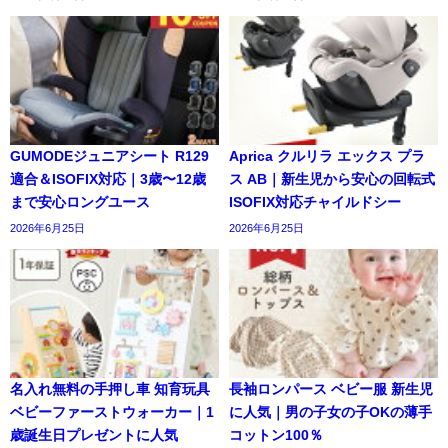
GUMODEジュニアシート R129
Aprica クルリラ エックス プラ
適合＆ISOFIX対応｜3歳〜12歳
ス AB｜新生児から安心の回転式
まで安心ロングユース
ISOFIX対応チャイルドシー
2026年6月25日
2026年6月25日
名入れ無料の手押し車 知育玩具
長袖ロンパース ベビー服 新生児
ベビーファーストウォーカー｜1
に人気｜男の子女の子OKの薄手
歳誕生日プレゼントに人気
コットン100％