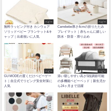
ベビー
ベビー
無料ラッピング付き カシウェア
Carrebebe厚さ4cmの折りたたみ
ソリッドベビー ブランケット&キ
プレイマット｜赤ちゃんに嬉しい
ャップ｜出産祝いに人気
防水・防音・滑り止め
ベビー
ベビー
GU MODEの置くだけベビーゲー
添い寝しやすい高さ5段調節可能
ト｜自立式でリビング安全対策に
の多機能ベビーベッド｜新生児か
人気
ら24ヶ月まで活躍