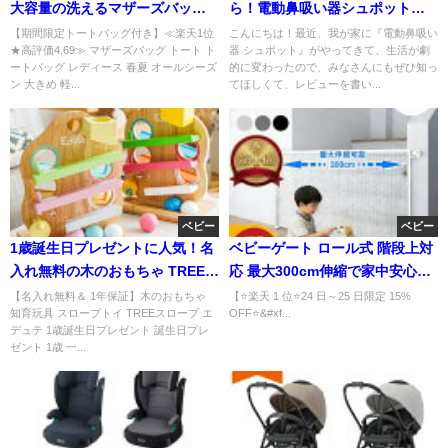
大容量の洗えるマザーズバッグ
ら！電動鼻吸い器シュポットで
人気モデル
快適な夜を手に入れよう♪口コミ
【期間限定トートバッグ付き】≪楽天1位
こんにちは！最近、我が家に『電動鼻吸い
★高評価4.69≫ マザーズバッグ トート ト
器 シュポット』がやってきて、生活が劇
レビュー
ートバッグ レディース 春夏 オールシーズ
的に変わったので、みなさんにもぜひ知っ
ン 大きめ 軽...
てほしくて、レビューを書い...
ベビー
ベビー
1歳誕生日プレゼントに人気！名
ベビーゲート ロール式 階段上対
入れ無料の木のおもちゃ TREEス
応 最大300cm伸縮で家中安心！
ロープ知育玩具
穴あけ不要の万能ゲート
【名入れ無料＆ 1年保証】木のおもちゃ
【⭐️楽天 1 位⭐️24 日～25 日限定 15%
知育玩具 スロープトイ TREEスロープ エ
OFF⭐&#xf...
デュテ 1歳誕生日プレゼント 誕生日プレ
ゼント 1歳 一...