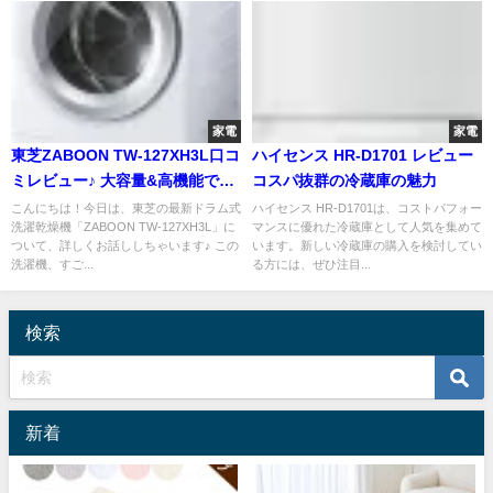
家電
家電
東芝ZABOON TW-127XH3L口コ
ハイセンス HR-D1701 レビュー
ミレビュー♪ 大容量&高機能で家
コスパ抜群の冷蔵庫の魅力
事がラクラク♡
こんにちは！今日は、東芝の最新ドラム式
ハイセンス HR-D1701は、コストパフォー
洗濯乾燥機「ZABOON TW-127XH3L」に
マンスに優れた冷蔵庫として人気を集めて
ついて、詳しくお話ししちゃいます♪ この
います。新しい冷蔵庫の購入を検討してい
洗濯機、すご...
る方には、ぜひ注目...
検索
新着