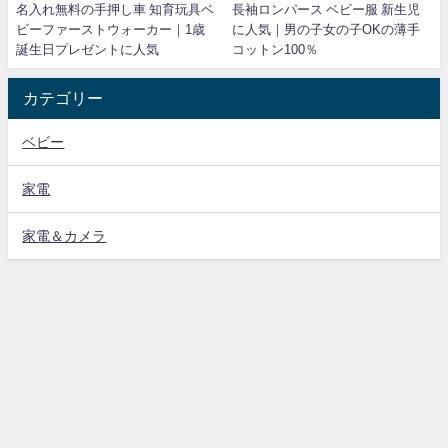
名入れ無料の手押し車 知育玩具ベ
長袖ロンパース ベビー服 新生児
ビーファーストウォーカー｜1歳
に人気｜男の子女の子OKの薄手
誕生日プレゼントに人気
コットン100％
カテゴリー
ベビー
家電
家電＆カメラ
プライバシーポリシー
レビューネット All Rights Reserved.