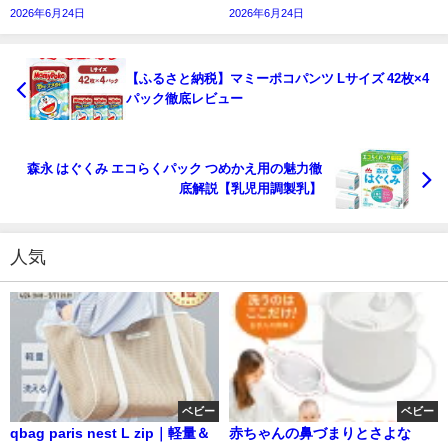
2026年6月24日
2026年6月24日
【ふるさと納税】マミーポコパンツ Lサイズ 42枚×4
パック徹底レビュー
森永 はぐくみ エコらくパック つめかえ用の魅力徹
底解説【乳児用調製乳】
人気
ベビー
ベビー
qbag paris nest L zip｜軽量＆
赤ちゃんの鼻づまりとさよな