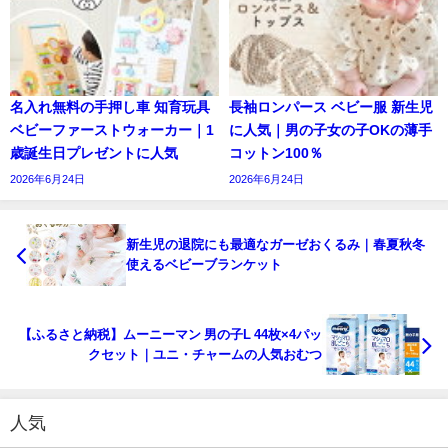
名入れ無料の手押し車 知育玩具
長袖ロンパース ベビー服 新生児
ベビーファーストウォーカー｜1
に人気｜男の子女の子OKの薄手
歳誕生日プレゼントに人気
コットン100％
2026年6月24日
2026年6月24日
新生児の退院にも最適なガーゼおくるみ｜春夏秋冬
使えるベビーブランケット
【ふるさと納税】ムーニーマン 男の子L 44枚×4パッ
クセット｜ユニ・チャームの人気おむつ
人気