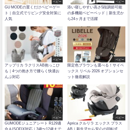
ベビー
ベビー
GU MODEの置くだけベビーゲー
添い寝しやすい高さ5段調節可能
ト｜自立式でリビング安全対策に
の多機能ベビーベッド｜新生児か
人気
ら24ヶ月まで活躍
ベビー
ベビー
アップリカ ラクリスAB抱っこひ
限定色ブラウンも選べる！サイベ
も｜4つの抱き方で腰らく快適お
ックス リベル 2026 オプションセ
んぶ対応
ット徹底解説
ベビー
ベビー
GUMODEジュニアシート R129適
Aprica クルリラ エックス プラス
合＆ISOFIX対応｜3歳〜12歳まで
AB｜新生児から安心の回転式