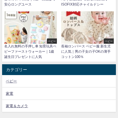
安心ロングユース
ISOFIX対応チャイルドシー
ベビー
ベビー
名入れ無料の手押し車 知育玩具ベ
長袖ロンパース ベビー服 新生児
ビーファーストウォーカー｜1歳
に人気｜男の子女の子OKの薄手
誕生日プレゼントに人気
コットン100％
カテゴリー
ベビー
家電
家電＆カメラ