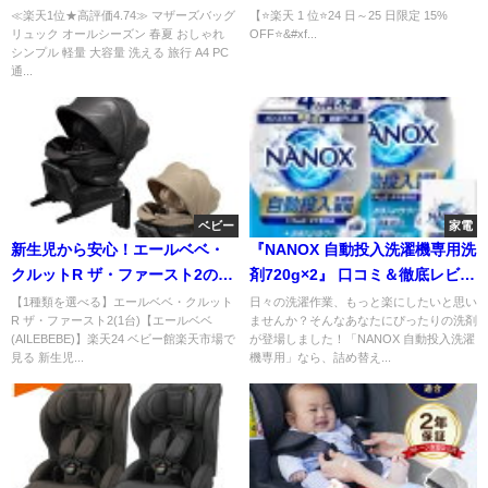
マザーズリュック魅
穴あけ不要の万能ゲート
≪楽天1位★高評価4.74≫ マザーズバッグ
【⭐️楽天 1 位⭐️24 日～25 日限定 15%
リュック オールシーズン 春夏 おしゃれ
OFF⭐&#xf...
シンプル 軽量 大容量 洗える 旅行 A4 PC
通...
ベビー
家電
新生児から安心！エールベベ・
『NANOX 自動投入洗濯機専用洗
クルットR ザ・ファースト2の魅
剤720g×2』 口コミ＆徹底レビュ
力を徹底解説
ー
【1種類を選べる】エールベベ・クルット
日々の洗濯作業、もっと楽にしたいと思い
R ザ・ファースト2(1台)【エールベベ
ませんか？そんなあなたにぴったりの洗剤
(AILEBEBE)】楽天24 ベビー館楽天市場で
が登場しました！「NANOX 自動投入洗濯
見る 新生児...
機専用」なら、詰め替え...