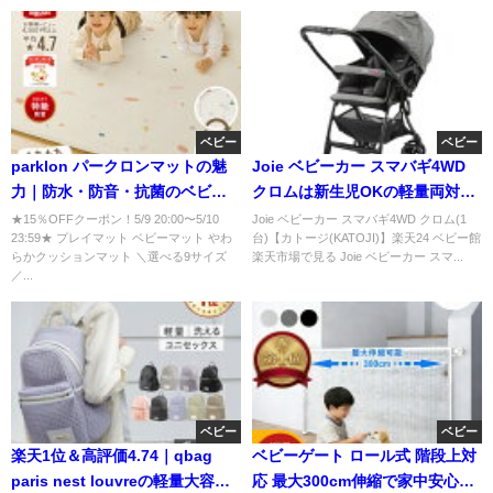
ベビー
ベビー
parklon パークロンマットの魅
Joie ベビーカー スマバギ4WD
力｜防水・防音・抗菌のベビー
クロムは新生児OKの軽量両対面
プレイマット
A型で人気！
★15％OFFクーポン！5/9 20:00〜5/10
Joie ベビーカー スマバギ4WD クロム(1
23:59★ プレイマット ベビーマット やわ
台)【カトージ(KATOJI)】楽天24 ベビー館
らかクッションマット ＼選べる9サイズ
楽天市場で見る Joie ベビーカー スマ...
／...
ベビー
ベビー
楽天1位＆高評価4.74｜qbag
ベビーゲート ロール式 階段上対
paris nest louvreの軽量大容量
応 最大300cm伸縮で家中安心！