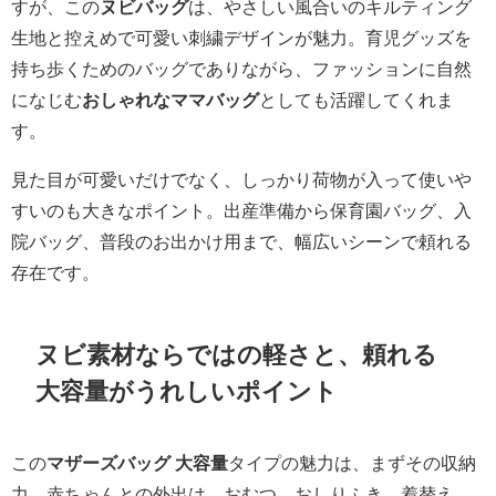
すが、この
ヌビバッグ
は、やさしい風合いのキルティング
生地と控えめで可愛い刺繍デザインが魅力。育児グッズを
持ち歩くためのバッグでありながら、ファッションに自然
になじむ
おしゃれなママバッグ
としても活躍してくれま
す。
見た目が可愛いだけでなく、しっかり荷物が入って使いや
すいのも大きなポイント。出産準備から保育園バッグ、入
院バッグ、普段のお出かけ用まで、幅広いシーンで頼れる
存在です。
ヌビ素材ならではの軽さと、頼れる
大容量がうれしいポイント
この
マザーズバッグ 大容量
タイプの魅力は、まずその収納
力。赤ちゃんとの外出は、おむつ、おしりふき、着替え、