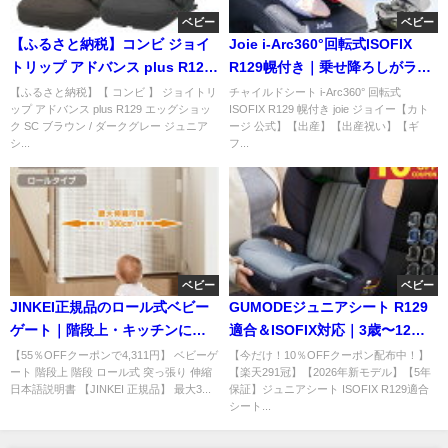
ベビー
ベビー
【ふるさと納税】コンビ ジョイ
Joie i-Arc360°回転式ISOFIX
トリップ アドバンス plus R129
R129幌付き｜乗せ降ろしがラク
1歳から12歳対応ジュニアシ
な注目シート
【ふるさと納税】【 コンビ 】 ジョイトリ
チャイルドシート i-Arc360° 回転式
ップ アドバンス plus R129 エッグショッ
ISOFIX R129 幌付き joie ジョイー【カト
ク SC ブラウン / ダークグレー ジュニア
ージ 公式】【出産】【出産祝い】【ギ
シ...
フ...
ベビー
ベビー
JINKEI正規品のロール式ベビー
GUMODEジュニアシート R129
ゲート｜階段上・キッチンに穴
適合＆ISOFIX対応｜3歳〜12歳
あけ不要で簡単設置
まで安心ロングユース
【55％OFFクーポンで4,311円】 ベビーゲ
【今だけ！10％OFFクーポン配布中！】
ート 階段上 階段 ロール式 突っ張り 伸縮
【楽天291冠】【2026年新モデル】【5年
日本語説明書 【JINKEI 正規品】 最大3...
保証】ジュニアシート ISOFIX R129適合
シート...