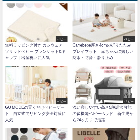
ベビー
ベビー
無料ラッピング付き カシウェア
Carrebebe厚さ4cmの折りたたみ
ソリッドベビー ブランケット&キ
プレイマット｜赤ちゃんに嬉しい
ャップ｜出産祝いに人気
防水・防音・滑り止め
ベビー
ベビー
GU MODEの置くだけベビーゲー
添い寝しやすい高さ5段調節可能
ト｜自立式でリビング安全対策に
の多機能ベビーベッド｜新生児か
人気
ら24ヶ月まで活躍