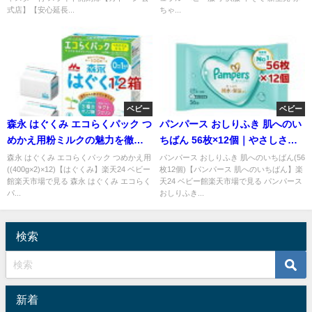
式店】【安心延長...
ちゃ...
ベビー
ベビー
森永 はぐくみ エコらくパック つ
パンパース おしりふき 肌へのい
めかえ用粉ミルクの魅力を徹底
ちばん 56枚×12個｜やさしさ重
解説
視で選ばれる理由
森永 はぐくみ エコらくパック つめかえ用
パンパース おしりふき 肌へのいちばん(56
((400g×2)×12)【はぐくみ】楽天24 ベビー
枚12個)【パンパース 肌へのいちばん】楽
館楽天市場で見る 森永 はぐくみ エコらく
天24 ベビー館楽天市場で見る パンパース
パ...
おしりふき...
検索
新着