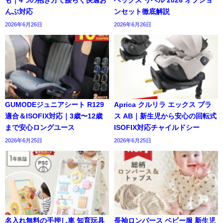
んぶ対応
ンセット徹底解説
2026年6月26日
2026年6月26日
GUMODEジュニアシート R129
Aprica クルリラ エックス プラ
適合＆ISOFIX対応｜3歳〜12歳
ス AB｜新生児から安心の回転式
まで安心ロングユース
ISOFIX対応チャイルドシー
2026年6月25日
2026年6月25日
名入れ無料の手押し車 知育玩具
長袖ロンパース ベビー服 新生児