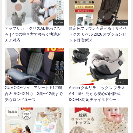
ベビー
ベビー
アップリカ ラクリスAB抱っこひ
限定色ブラウンも選べる！サイベ
も｜4つの抱き方で腰らく快適お
ックス リベル 2026 オプションセ
んぶ対応
ット徹底解説
ベビー
ベビー
GUMODEジュニアシート R129適
Aprica クルリラ エックス プラス
合＆ISOFIX対応｜3歳〜12歳まで
AB｜新生児から安心の回転式
安心ロングユース
ISOFIX対応チャイルドシー