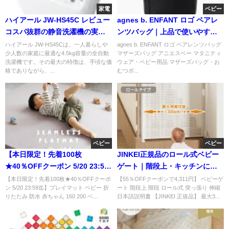
家電
ベビー
ハイアール JW-HS45C レビュー
agnes b. ENFANT ロゴ ペアレ
コスパ抜群の静音洗濯機の実力
ンツバッグ｜上品で使いやすい
とは？
マザーズバッグの魅力
ハイアール JW-HS45Cは、一人暮らしや
agnes b. ENFANT ロゴ ペアレンツバッグ
少人数の家庭に最適な4.5kg容量の全自動
マザーズバッグ アニエスベー マタニティ
洗濯機です。その最大の特徴は、手頃な価
ウェア・ベビー用品 マザーズバッグ・お
格でありながら、...
むつポ...
ベビー
ベビー
【本日限定！先着100枚
JINKEI正規品のロール式ベビー
★40％OFFクーポン 5/20 23:59
ゲート｜階段上・キッチンに穴
迄】プレイマット ベビー 折りた
あけ不要で簡単設置
【本日限定！先着100枚★40％OFFクーポ
【55％OFFクーポンで4,311円】 ベビーゲ
ン 5/20 23:59迄】プレイマット ベビー 折
ート 階段上 階段 ロール式 突っ張り 伸縮
りたたみ 防水 赤ちゃん 160 200 ベ...
日本語説明書 【JINKEI 正規品】 最大3...