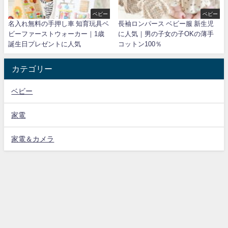
ベビー
ベビー
名入れ無料の手押し車 知育玩具ベ
長袖ロンパース ベビー服 新生児
ビーファーストウォーカー｜1歳
に人気｜男の子女の子OKの薄手
誕生日プレゼントに人気
コットン100％
カテゴリー
ベビー
家電
家電＆カメラ
プライバシーポリシー