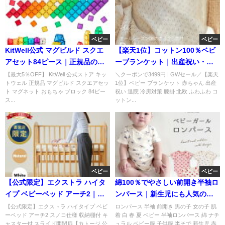
ベビー
ベビー
KitWell公式 マグビルド スクエ
【楽天1位】コットン100％ベビ
アセット84ピース｜正規品の人
ーブランケット｜出産祝い・退
気マグネット知育玩具
院・冷房対策に人気
【最大5％OFF】 KitWell 公式ストア キッ
＼クーポンで3499円 | GWセール／【楽天
トウェル 正規品 マグビルド スクエアセッ
1位】ベビー ブランケット 赤ちゃん 出産
ト マグネット おもちゃ ブロック 84ピー
祝い 退院 冷房対策 膝掛 北欧 ふわふわ コ
ス...
ットン...
ベビー
ベビー
【公式限定】エクストラ ハイタ
綿100％でやさしい前開き半袖ロ
イプ ベビーベッド アーチ2｜産
ンパース｜新生児にも人気の男
後にうれしい高機能モデル
女兼用ベビー肌着
【公式限定】エクストラ ハイタイプ ベビ
ロンパース 半袖 前開き 男の子 女の子 肌
ーベッド アーチ2 スノコ仕様 収納棚付 キ
着 白 春 夏 ベビー 半袖ロンパース 綿 ナチ
ャスター付 スライド開閉扉【カトージ 公
ュラル ベビー服 子供服 半そで 新生児 赤