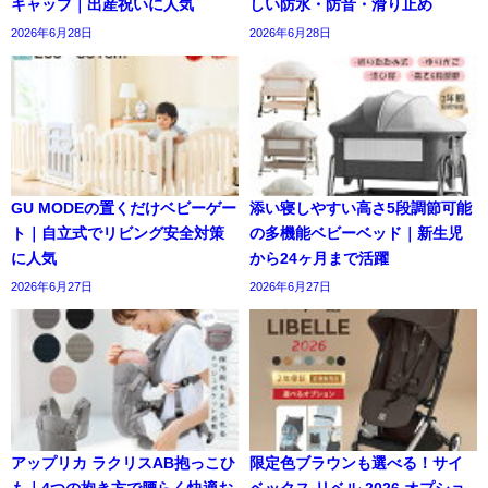
キャップ｜出産祝いに人気
しい防水・防音・滑り止め
2026年6月28日
2026年6月28日
GU MODEの置くだけベビーゲー
添い寝しやすい高さ5段調節可能
ト｜自立式でリビング安全対策
の多機能ベビーベッド｜新生児
に人気
から24ヶ月まで活躍
2026年6月27日
2026年6月27日
アップリカ ラクリスAB抱っこひ
限定色ブラウンも選べる！サイ
も｜4つの抱き方で腰らく快適お
ベックス リベル 2026 オプショ