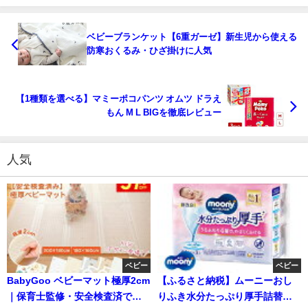
ベビーブランケット【6重ガーゼ】新生児から使える
防寒おくるみ・ひざ掛けに人気
【1種類を選べる】マミーポコパンツ オムツ ドラえ
もん M L BIGを徹底レビュー
人気
ベビー
ベビー
BabyGoo ベビーマット極厚2cm
【ふるさと納税】ムーニーおし
｜保育士監修・安全検査済で安
りふき水分たっぷり厚手詰替｜