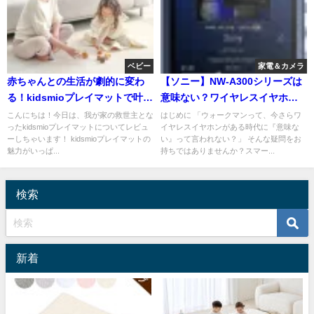
ベビー
家電＆カメラ
赤ちゃんとの生活が劇的に変わ
【ソニー】NW-A300シリーズは
る！kidsmioプレイマットで叶え
意味ない？ワイヤレスイヤホン
る快適な育児空間 口コミレビュ
との組み合わせで悩むあなたへ
こんにちは！今日は、我が家の救世主とな
はじめに 「ウォークマンって、今さらワ
ったkidsmioプレイマットについてレビュ
イヤレスイヤホンがある時代に『意味な
ー
ーしちゃいます！ kidsmioプレイマットの
い』って言われない？」 そんな疑問をお
魅力がいっぱ...
持ちではありませんか？スマー...
検索
新着