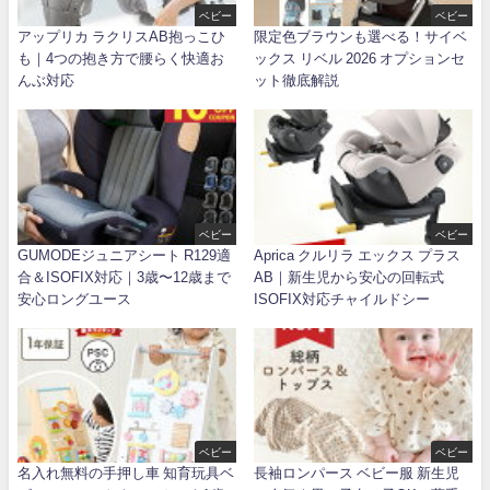
ベビー
ベビー
アップリカ ラクリスAB抱っこひ
限定色ブラウンも選べる！サイベ
も｜4つの抱き方で腰らく快適お
ックス リベル 2026 オプションセ
んぶ対応
ット徹底解説
ベビー
ベビー
GUMODEジュニアシート R129適
Aprica クルリラ エックス プラス
合＆ISOFIX対応｜3歳〜12歳まで
AB｜新生児から安心の回転式
安心ロングユース
ISOFIX対応チャイルドシー
ベビー
ベビー
名入れ無料の手押し車 知育玩具ベ
長袖ロンパース ベビー服 新生児