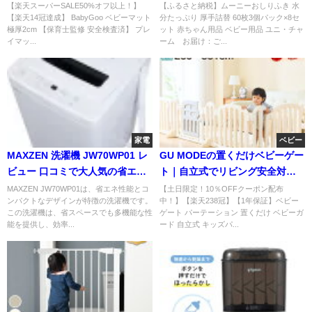
心のプレイマット
大容量で育児がラクに
【楽天スーパーSALE50%オフ以上！】
【ふるさと納税】ムーニーおしりふき 水
【楽天14冠達成】 BabyGoo ベビーマット
分たっぷり 厚手詰替 60枚3個パック×8セ
極厚2cm 【保育士監修 安全検査済】 プレ
ット 赤ちゃん用品 ベビー用品 ユニ・チャ
イマッ...
ーム お届け：ご...
家電
ベビー
MAXZEN 洗濯機 JW70WP01 レ
GU MODEの置くだけベビーゲー
ビュー 口コミで大人気の省エネ
ト｜自立式でリビング安全対策
＆高性能洗濯機
に人気
MAXZEN JW70WP01は、省エネ性能とコ
【土日限定！10％OFFクーポン配布
ンパクトなデザインが特徴の洗濯機です。
中！】【楽天238冠】【1年保証】ベビー
この洗濯機は、省スペースでも多機能な性
ゲート パーテーション 置くだけ ベビーガ
能を提供し、効率...
ード 自立式 キッズパ...