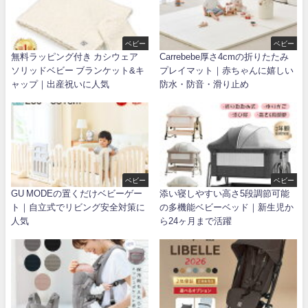
ベビー
ベビー
無料ラッピング付き カシウェア
Carrebebe厚さ4cmの折りたたみ
ソリッドベビー ブランケット&キ
プレイマット｜赤ちゃんに嬉しい
ャップ｜出産祝いに人気
防水・防音・滑り止め
ベビー
ベビー
GU MODEの置くだけベビーゲー
添い寝しやすい高さ5段調節可能
ト｜自立式でリビング安全対策に
の多機能ベビーベッド｜新生児か
人気
ら24ヶ月まで活躍