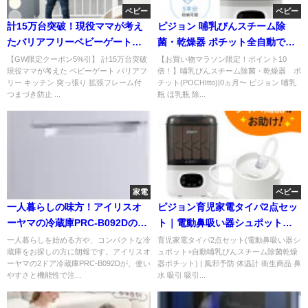
ベビー
ベビー
計15万台突破！現役ママが考え
ピジョン 哺乳びんスチーム除
たバリアフリーベビーゲートの
菌・乾燥器 ポチット全自動で育
魅力とは
児がラクに
【GW限定クーポン5%引】 計15万台突破
【お買い物マラソン限定！ポイント10
現役ママが考えた ベビーゲート バリアフ
倍！】哺乳びんスチーム除菌・乾燥器 ポ
リー キッチン 突っ張り 拡張フレーム付
チット(POCHItto)|0ヵ月〜 ピジョン 哺乳
つまづき防止 ...
瓶 ほ乳瓶 除...
家電
ベビー
一人暮らしの味方！アイリスオ
ピジョン育児家電タイパ2点セッ
ーヤマの冷蔵庫PRC-B092Dの魅
ト｜電動鼻吸い器シュポット＆
力と注意点を徹底解説
ポチットで時短衛生ケア
一人暮らしを始める方や、コンパクトな冷
育児家電タイパ2点セット(電動鼻吸い器シ
蔵庫をお探しの方に朗報です。アイリスオ
ュポット+自動哺乳びんスチーム除菌乾燥
ーヤマの2ドア冷蔵庫PRC-B092Dが、使い
器ポチット) | 風邪予防 体温計 衛生商品 鼻
やすさと機能性で注...
水 吸引 吸引...