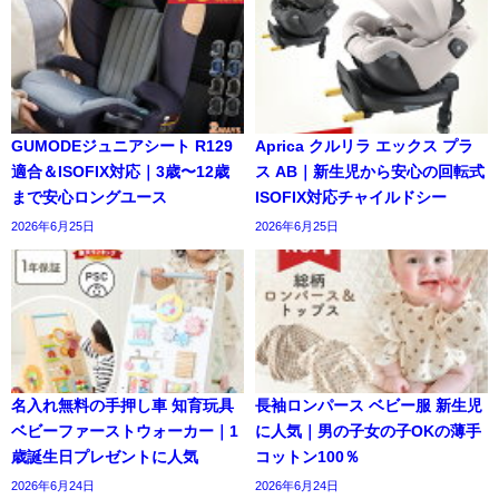
GUMODEジュニアシート R129
Aprica クルリラ エックス プラ
適合＆ISOFIX対応｜3歳〜12歳
ス AB｜新生児から安心の回転式
まで安心ロングユース
ISOFIX対応チャイルドシー
2026年6月25日
2026年6月25日
名入れ無料の手押し車 知育玩具
長袖ロンパース ベビー服 新生児
ベビーファーストウォーカー｜1
に人気｜男の子女の子OKの薄手
歳誕生日プレゼントに人気
コットン100％
2026年6月24日
2026年6月24日