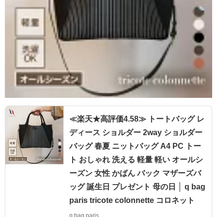
≪楽天★高評価4.58≫ トートバッグ レ
ディース ショルダー 2way ショルダー
バッグ 春夏 ニットバッグ A4 PC トー
ト おしゃれ 洗える 軽量 軽い オールシ
ーズン 女性 かばん バック マザーズバ
ッグ 誕生日 プレゼント 母の日 │ q bag
paris tricote colonnette コロネット
q bag paris