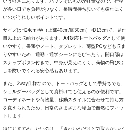
いう軽さにあります。バッグそのものが軽量なので、荷物
が多い日でも負担が少なく、長時間持ち歩いても疲れにく
いのがうれしいポイントです。
サイズはH24cm×W（上部40cm/底30cm）×D13cmで、見た
目以上の収納力があります。
A4対応トートバッグ
として使
いやすく、書類やノート、タブレット、薄型PCなども収ま
りやすいため、通勤・通学シーンにもぴったり。開口部は
スナップボタン付きで、中身が見えにくく、荷物の飛び出
しを防いでくれる安心感もあります。
また、2way仕様なので、トートバッグとして手持ちでも、
ショルダーバッグとして肩掛けでも使えるのが便利です。
コーディネートや荷物量、移動スタイルに合わせて持ち方
を変えられるため、日常のさまざまな場面で自然にフィッ
トします。
特におすすめしたいのは、「きれいめだけど気取らないバ