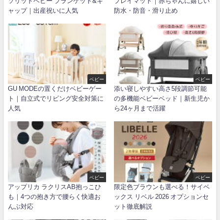
ソリッドベビー ブランケット&キ
プレイマット｜赤ちゃんに嬉しい
ャップ｜出産祝いに人気
防水・防音・滑り止め
ベビー
ベビー
GU MODEの置くだけベビーゲー
添い寝しやすい高さ5段調節可能
ト｜自立式でリビング安全対策に
の多機能ベビーベッド｜新生児か
人気
ら24ヶ月まで活躍
ベビー
ベビー
アップリカ ラクリスAB抱っこひ
限定色ブラウンも選べる！サイベ
も｜4つの抱き方で腰らく快適お
ックス リベル 2026 オプションセ
んぶ対応
ット徹底解説