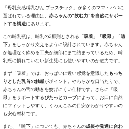
「母乳実感哺乳びん プラスチック」が多くのママ・パパに
選ばれている理由は、
赤ちゃんの“飲む力”を自然にサポー
トする構造
にあります。
この哺乳瓶は、哺乳の3原則とされる
「吸着」「吸啜」「嚥
下」
をしっかり支えるように設計されています。赤ちゃん
が無理なく飲める工夫が細部にまで詰まっているため、哺
乳瓶に慣れていない新生児にも使いやすいのが魅力です。
まず「吸着」では、おっぱいに近い感覚を意識した
もっち
りとした乳首の触感
がポイント。やわらかな口当たりで、
赤ちゃんの舌の動きを妨げにくい仕様です。さらに「吸
啜」をサポートする
ぴたっとカーブ
によって、お口に自然
にフィットしやすく、くわえこみの目安がわかりやすいの
も安心材料です。
また、「嚥下」についても、赤ちゃんの
成長や発達に合わ