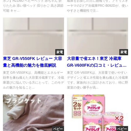
ポン】HZDMJ ベビーベッド 赤ちゃん 折
蔵庫をお探しの方に朗報です。アイリスオ
りたたみ 添い寝ベッド 揺りかご 高さ調節
ーヤマの2ドア冷蔵庫PRC-B092Dが、使い
可能 キャ...
やすさと機能性で注...
家電
家電
東芝 GR-V550FK レビュー 大容
大容量で省エネ！東芝 冷蔵庫
量と高機能の魅力を徹底解説
GR-V600FKの口コミ・レビュー
総まとめ
東芝 GR-V550FKは、高機能とエネルギー
東芝 GR-V600FKは、大容量で使いやすい
効率を兼ね備えた大容量冷蔵庫です。冷蔵
デザインと省エネ性能を兼ね備えた冷蔵庫
庫選びに悩んでいる方にとって、このモデ
です。家族向けに設計されており、特に野
ルの魅力を知ること...
菜室の使い勝手が高...
ベビー
ベビー