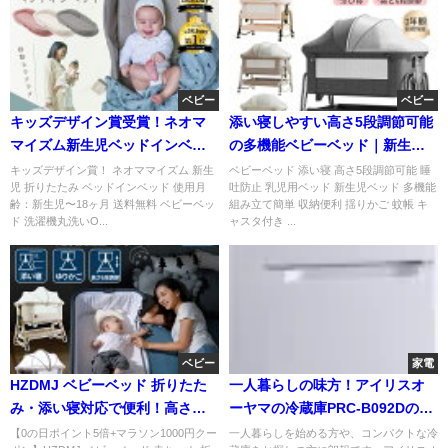
ベビー
ベビー
キッズデザイン賞受賞！ネオマ
添い寝しやすい高さ5段調節可能
マイズム新生児ベッドインベッ
の多機能ベビーベッド｜新生児
ドの魅力
から24ヶ月まで活躍
キッズデザイン賞！ ネオママイズム 新生
ベビーベッド 添い寝 高さ5段調節可能 睡
児 折りたたみ ベッドインベッド 使用月
吐防止 乳児用ベッド 新生児ベッド 多機能
齢：新生児〜18ヶ月 送料無料 ベビーベッ
組み立て簡単 収納便利 揺りかご 蚊帳 キ
ド 洗濯機丸洗いO...
ャスタ付き ...
ベビー
家電
HZDMJ ベビーベッド 折りたた
一人暮らしの味方！アイリスオ
み・添い寝対応で便利！高さ調
ーヤマの冷蔵庫PRC-B092Dの魅
節＆揺りかご付き人気モデル
力と注意点を徹底解説
【0の日ポイント5倍+マラソン1000円クー
一人暮らしを始める方や、コンパクトな冷