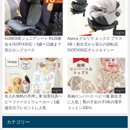
ベビー
ベビー
GUMODEジュニアシート R129適
Aprica クルリラ エックス プラス
合＆ISOFIX対応｜3歳〜12歳まで
AB｜新生児から安心の回転式
安心ロングユース
ISOFIX対応チャイルドシー
ベビー
ベビー
名入れ無料の手押し車 知育玩具ベ
長袖ロンパース ベビー服 新生児
ビーファーストウォーカー｜1歳
に人気｜男の子女の子OKの薄手
誕生日プレゼントに人気
コットン100％
カテゴリー