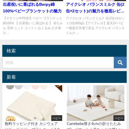
出産祝いに喜ばれるBerpy綿
アイクレオ バランスミルク 缶(2
100%ベビーブランケットの魅力
缶×2セット)の魅力を徹底レビュ
ー【アイクレオ】
【マラソン中P5倍!】ベビー ブランケット
アイクレオ バランスミルク 缶(2缶×2セッ
綿100% 【 出産祝い に喜ばれる 】 赤ちゃ
ト(1缶800g))【アイクレオ】楽天24 ベビ
ん 毛布 ニット コットン おくるみ ひざ掛
ー館楽天市場で見る アイクレオ バランス
け ...
ミルク ...
検索
新着
ベビー
ベビー
無料ラッピング付き カシウェア
Carrebebe厚さ4cmの折りたたみ