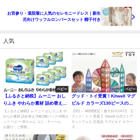
お宮参り・退院着に人気のセレモニードレス｜新生
児向けワッフルロンパースセット 帽子付き
人気
ベビー
ベビー
【ふるさと納税】ムーニー おし
グッド・トイ受賞！Kitwell マグ
りふき やわらか素材 詰め替え76
ビルド カラーズ130ピースの魅
枚3個パック×8個セットの魅力
力とは
【ふるさと納税】ムーニー おしりふき や
【9日～ 4時間限定！最大10％OFF】 【
わらか素材 詰め替え76枚3個パック×8個セ
グッド・トイ 受賞 】 Kitwell 公式ストア
ット ベビー 赤ちゃん ユニ・チャーム
キットウェル 正規品 マグビルド カラー
お届け：ご寄附...
ズ...