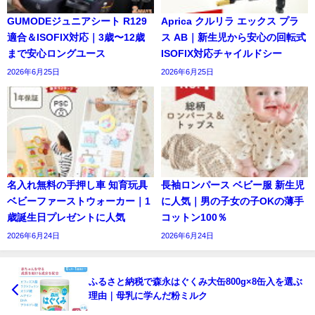
GUMODEジュニアシート R129
Aprica クルリラ エックス プラ
適合＆ISOFIX対応｜3歳〜12歳
ス AB｜新生児から安心の回転式
まで安心ロングユース
ISOFIX対応チャイルドシー
2026年6月25日
2026年6月25日
名入れ無料の手押し車 知育玩具
長袖ロンパース ベビー服 新生児
ベビーファーストウォーカー｜1
に人気｜男の子女の子OKの薄手
歳誕生日プレゼントに人気
コットン100％
2026年6月24日
2026年6月24日
ふるさと納税で森永はぐくみ大缶800g×8缶入を選ぶ
理由｜母乳に学んだ粉ミルク