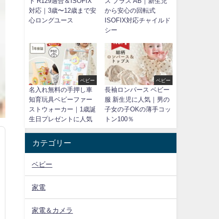
ト R129適合＆ISOFIX
ス プラス AB｜新生児
対応｜3歳〜12歳まで安
から安心の回転式
心ロングユース
ISOFIX対応チャイルド
シー
ベビー
ベビー
名入れ無料の手押し車
長袖ロンパース ベビー
知育玩具ベビーファー
服 新生児に人気｜男の
ストウォーカー｜1歳誕
子女の子OKの薄手コッ
生日プレゼントに人気
トン100％
カテゴリー
ベビー
家電
家電＆カメラ