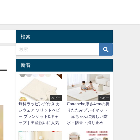
検索
新着
ー
ベビー
ベビー
無料ラッピング付き カ
Carrebebe厚さ4cmの折
シウェア ソリッドベビ
りたたみプレイマット
ー ブランケット&キャ
｜赤ちゃんに嬉しい防
ップ｜出産祝いに人気
水・防音・滑り止め