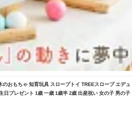
のおもちゃ 知育玩具 スロープトイ TREEスロープ エデュ
日プレゼント 1歳 一歳 1歳半 2歳 出産祝い 女の子 男の子