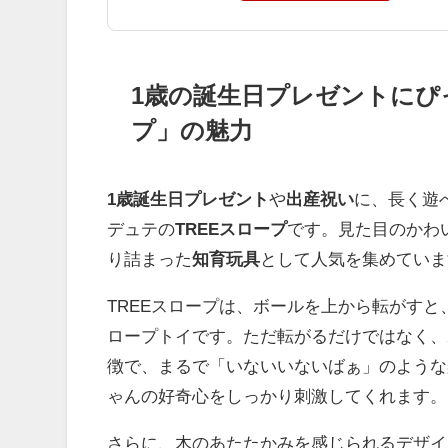
1歳の誕生日プレゼントにぴ
プ」の魅力
1歳誕生日プレゼント
や
出産祝い
に、長く遊
デュテの
TREEスロープ
です。見た目のかわ
り詰まった
知育玩具
として人気を集めていま
TREEスロープは、ボールを上から転がす
ロープトイです。ただ転がるだけではなく、
徴で、まるで「いないいないばぁ」のような
ゃんの好奇心をしっかり刺激してくれます。
さらに、木のあたたかみを感じられるデザイ