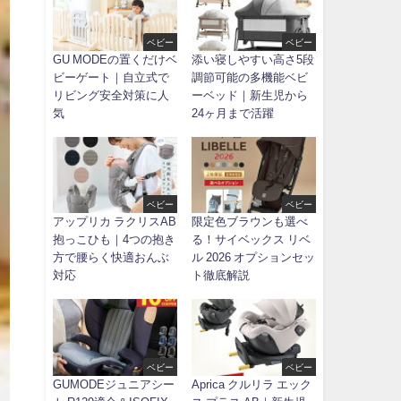
ベビー
ベビー
GU MODEの置くだけベ
添い寝しやすい高さ5段
ビーゲート｜自立式で
調節可能の多機能ベビ
リビング安全対策に人
ーベッド｜新生児から
気
24ヶ月まで活躍
ベビー
ベビー
アップリカ ラクリスAB
限定色ブラウンも選べ
抱っこひも｜4つの抱き
る！サイベックス リベ
方で腰らく快適おんぶ
ル 2026 オプションセッ
対応
ト徹底解説
ベビー
ベビー
GUMODEジュニアシー
Aprica クルリラ エック