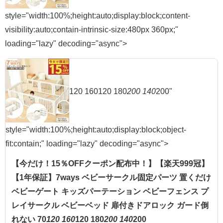
style="width:100%;height:auto;display:block;content-
visibility:auto;contain-intrinsic-size:480px 360px;"
loading="lazy" decoding="async">
120 160120 180
200 140
200"
style="width:100%;height:auto;display:block;object-
fit:contain;" loading="lazy" decoding="async">
【今だけ！15％OFFクーポン配布中！】【楽天999冠】
【1年保証】7ways ベビーサークル固定パーツ 置くだけ
ベビーゲート キッズパーテーション ベビーフェンス プ
レイサークル ベビーベッド 扉付きドアロック ガード倒
れない 70
120 160
120 180
200 140
200