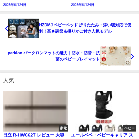
2026年6月24日
2026年6月24日
HZDMJ ベビーベッド 折りたたみ・添い寝対応で便
利！高さ調節＆揺りかご付き人気モデル
parklon パークロンマットの魅力｜防水・防音・抗
菌のベビープレイマット
人気
家電
ベビー
日立 R-HWC62T レビュー 大容
エールベベ・ベビーキャリア ス