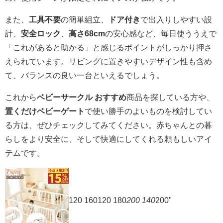
また、
工具不要
の簡単組立、
ドア付き
で出入りしやすい設
計、
安全ロック
、
高さ68cm
の安心感など、毎日使ううえで
「これがあると助かる」と感じるポイントがしっかり押さ
えられています。リビングに置きやすいデザイン性も含め
て、バランスの良い一台といえるでしょう。
これから
ベビーサークル おすすめ
商品を探している方や、
置くだけベビーゲート
で使い勝手のよいものを検討してい
る方は、ぜひチェックしてみてください。赤ちゃんとの暮
らしをより安全に、そして快適にしてくれる頼もしいアイ
テムです。
120 160120 180
200 140
200"