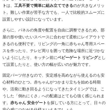
ト
は、
工具不要で簡単に組み立てできる
のが大きなメリッ
ト。難しい作業が苦手な方でも、一人で比較的スムーズに
設置しやすい設計になっています。
さらに、パネルの角度や配置を自由に調整できるため、部
屋の形や使いたいスペースに合わせて柔軟にレイアウトで
きるのも便利です。リビングの一角に赤ちゃん専用スペー
スを作ったり、テレビ周りを囲って危険な場所に近づかな
いようにしたり、キッチン前に
ベビーゲート リビング
とし
て設置したりと、使い方の幅が広いのが魅力です。
固定パーツ付きなので、安定感を高めながら使えるのも安
心材料のひとつ。赤ちゃんがつかまり立ちを始める時期
や、活発に動き回るようになってきたタイミングでは、こ
うした「倒れにくさ」への配慮はとても心強く感じられま
す。
赤ちゃん 安全ゲート
を探している方にとって、日々の
安心感につながる仕様といえるでしょう。