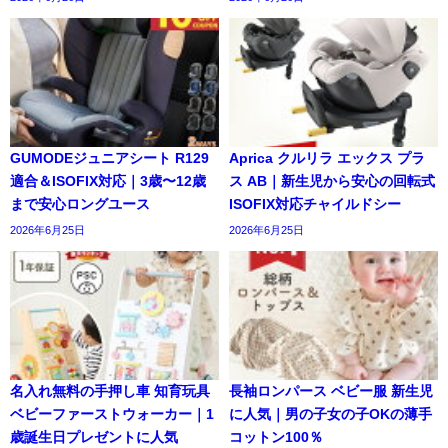
GUMODEジュニアシート R129
Aprica クルリラ エックス プラ
適合＆ISOFIX対応｜3歳〜12歳
ス AB｜新生児から安心の回転式
まで安心ロングユース
ISOFIX対応チャイルドシー
2026年6月25日
2026年6月25日
名入れ無料の手押し車 知育玩具
長袖ロンパース ベビー服 新生児
ベビーファーストウォーカー｜1
に人気｜男の子女の子OKの薄手
歳誕生日プレゼントに人気
コットン100％