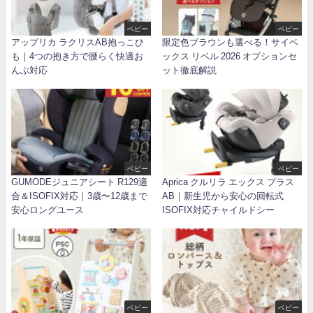
ベビー
ベビー
アップリカ ラクリスAB抱っこひ
限定色ブラウンも選べる！サイベ
も｜4つの抱き方で腰らく快適お
ックス リベル 2026 オプションセ
んぶ対応
ット徹底解説
ベビー
ベビー
GUMODEジュニアシート R129適
Aprica クルリラ エックス プラス
合＆ISOFIX対応｜3歳〜12歳まで
AB｜新生児から安心の回転式
安心ロングユース
ISOFIX対応チャイルドシー
ベビー
ベビー