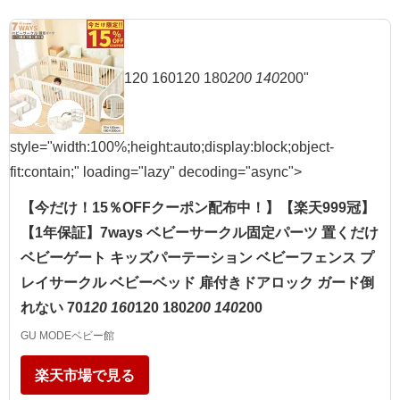
120 160120 180
200 140
200"
style="width:100%;height:auto;display:block;object-
fit:contain;" loading="lazy" decoding="async">
【今だけ！15％OFFクーポン配布中！】【楽天999冠】
【1年保証】7ways ベビーサークル固定パーツ 置くだけ
ベビーゲート キッズパーテーション ベビーフェンス プ
レイサークル ベビーベッド 扉付きドアロック ガード倒
れない 70
120 160
120 180
200 140
200
GU MODEベビー館
楽天市場で見る