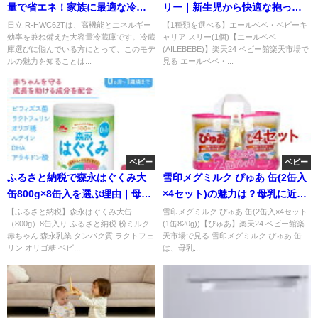
量で省エネ！家族に最適な冷蔵
リー｜新生児から快適な抱っこ
庫の実力
紐を徹底解説
日立 R-HWC62Tは、高機能とエネルギー
【1種類を選べる】エールベベ・ベビーキ
効率を兼ね備えた大容量冷蔵庫です。冷蔵
ャリア スリー(1個)【エールベベ
庫選びに悩んでいる方にとって、このモデ
(AILEBEBE)】楽天24 ベビー館楽天市場で
ルの魅力を知ることは...
見る エールベベ・...
ベビー
ベビー
ふるさと納税で森永はぐくみ大
雪印メグミルク ぴゅあ 缶(2缶入
缶800g×8缶入を選ぶ理由｜母乳
×4セット)の魅力は？母乳に近い
に学んだ粉ミルク
栄養設計を徹底解説
【ふるさと納税】森永はぐくみ大缶
雪印メグミルク ぴゅあ 缶(2缶入×4セット
（800g）8缶入り ふるさと納税 粉ミルク
(1缶820g))【ぴゅあ】楽天24 ベビー館楽
赤ちゃん 森永乳業 タンパク質 ラクトフェ
天市場で見る 雪印メグミルク ぴゅあ 缶
リン オリゴ糖 ベビ...
は、母乳...