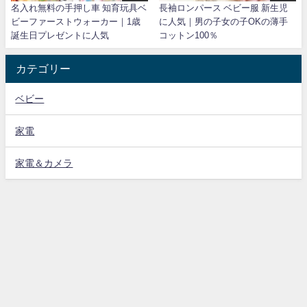
名入れ無料の手押し車 知育玩具ベ
長袖ロンパース ベビー服 新生児
ビーファーストウォーカー｜1歳
に人気｜男の子女の子OKの薄手
誕生日プレゼントに人気
コットン100％
カテゴリー
ベビー
家電
家電＆カメラ
プライバシーポリシー
レビューネット All Rights Reserved.