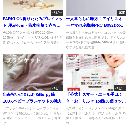
ベビー
家電
PARKLON折りたたみプレイマッ
一人暮らしの味方！アイリスオ
ト 厚み4cm・防水抗菌で赤ちゃ
ーヤマの冷蔵庫PRC-B092Dの魅
んも安心
力と注意点を徹底解説
★10％OFFクーポン！6/20 20:00〜
一人暮らしを始める方や、コンパクトな冷
23:59★ プレイマット PARKLON 折りたた
蔵庫をお探しの方に朗報です。アイリスオ
み 赤ちゃん ベビー リバーシブル 厚み4...
ーヤマの2ドア冷蔵庫PRC-B092Dが、使い
やすさと機能性で注...
ベビー
ベビー
出産祝いに喜ばれるBerpy綿
【公式】スマートエール手口ふ
100%ベビーブランケットの魅力
き・おしりふき 15個/36個セット
｜赤ちゃんにやさしい大容量80
【マラソン中P5倍!】ベビー ブランケット
＼20%ポイントバック〜2日9:59迄☆彡／
綿100% 【 出産祝い に喜ばれる 】 赤ちゃ
【公式】手口ふき 手口拭き おしりふき 15
枚
ん 毛布 ニット コットン おくるみ ひざ掛
個 / 36個セット 赤ちゃん 送料無料 ベビー
け ...
ウ...