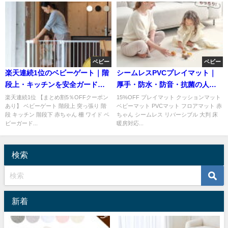
ベビー
ベビー
楽天連続1位のベビーゲート｜階
シームレスPVCプレイマット｜
段上・キッチンを安全ガードで
厚手・防水・防音・抗菌の人気
きる人気柵
ベビーマットおすすめ
楽天連続1位 【まとめ割5％OFFクーポン
15%OFF プレイマット クッションマット
あり】 ベビーゲート 階段上 突っ張り 階
ベビーマット PVCマット フロアマット 赤
段 キッチン 階段下 赤ちゃん 柵 ワイド ベ
ちゃん シームレス リバーシブル 大判 床
ビーガード...
暖房対応...
検索
新着