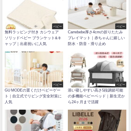
ベビー
ベビー
無料ラッピング付き カシウェア
Carrebebe厚さ4cmの折りたたみ
ソリッドベビー ブランケット&キ
プレイマット｜赤ちゃんに嬉しい
ャップ｜出産祝いに人気
防水・防音・滑り止め
ベビー
ベビー
GU MODEの置くだけベビーゲー
添い寝しやすい高さ5段調節可能
ト｜自立式でリビング安全対策に
の多機能ベビーベッド｜新生児か
人気
ら24ヶ月まで活躍