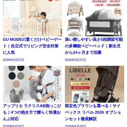
GU MODEの置くだけベビーゲー
添い寝しやすい高さ5段調節可能
ト｜自立式でリビング安全対策
の多機能ベビーベッド｜新生児
に人気
から24ヶ月まで活躍
2026年6月27日
2026年6月27日
アップリカ ラクリスAB抱っこひ
限定色ブラウンも選べる！サイ
も｜4つの抱き方で腰らく快適お
ベックス リベル 2026 オプショ
んぶ対応
ンセット徹底解説
2026年6月26日
2026年6月26日