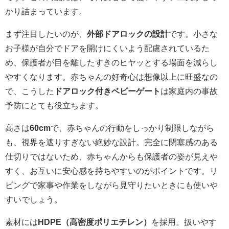
かり詰まっています。
まず注目したいのが、
外部ドアロックの設計
です。小さな
お子様が自分でドアを開けにくいよう配慮されているた
め、保護者が目を離したすきのヒヤッとする場面を減らし
やすくなります。赤ちゃんの好奇心は想像以上に旺盛なの
で、こうした
ドアロック付きベビーゲート
は家庭内の事故
予防にとても役立ちます。
高さは
60cm
で、赤ちゃんの行動をしっかり制限しながら
も、視界を遮りすぎない絶妙な設計。完全に閉塞感のある
仕切りではないため、赤ちゃんからも保護者の姿が見えや
すく、お互いに安心感を持ちやすいのがポイントです。リ
ビングで家事や作業をしながら見守りたいときにも使いや
すいでしょう。
素材には
HDPE（高密度ポリエチレン）
を採用。扱いやす