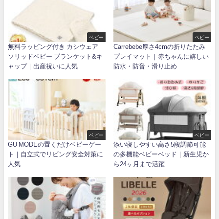
ベビー
ベビー
無料ラッピング付き カシウェア
Carrebebe厚さ4cmの折りたたみ
ソリッドベビー ブランケット&キ
プレイマット｜赤ちゃんに嬉しい
ャップ｜出産祝いに人気
防水・防音・滑り止め
ベビー
ベビー
GU MODEの置くだけベビーゲー
添い寝しやすい高さ5段調節可能
ト｜自立式でリビング安全対策に
の多機能ベビーベッド｜新生児か
人気
ら24ヶ月まで活躍