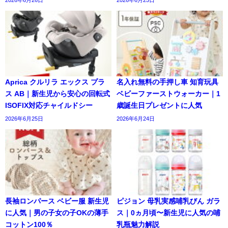
2026年6月26日
2026年6月25日
Aprica クルリラ エックス プラ
名入れ無料の手押し車 知育玩具
ス AB｜新生児から安心の回転式
ベビーファーストウォーカー｜1
ISOFIX対応チャイルドシー
歳誕生日プレゼントに人気
2026年6月25日
2026年6月24日
長袖ロンパース ベビー服 新生児
ピジョン 母乳実感哺乳びん ガラ
に人気｜男の子女の子OKの薄手
ス｜0ヵ月頃〜新生児に人気の哺
コットン100％
乳瓶魅力解説