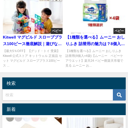
ベビー
ベビー
Kitwell マグビルド スローププラ
【1種類を選べる】ムーニー おし
ス100ピース徹底解説｜遊びなが
りふき 詰替用の魅力は？8個入
ら学べる知育玩具
×4袋で育児を快適に
【最大5％OFF】 【グッド・トイ 受賞】
【1種類を選べる】ムーニー おしりふき
Kitwell 公式ストア キットウェル 正規品 セ
詰替用(8個入×4袋)【ムーニー ベビーケ
ット マグビルド スローププラス100ピー
アウエット】楽天24 ベビー館楽天市場で
ス ...
見る ムーニー お...
検索
新着