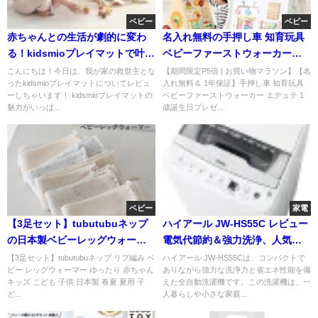
ベビー
ベビー
赤ちゃんとの生活が劇的に変わ
名入れ無料の手押し車 知育玩具
る！kidsmioプレイマットで叶え
ベビーファーストウォーカー｜1
る快適な育児空間 口コミレビュ
歳誕生日プレゼントに人気
こんにちは！今日は、我が家の救世主とな
【期間限定P5倍 | お買い物マラソン】【名
ったkidsmioプレイマットについてレビュ
入れ無料＆ 1年保証】手押し車 知育玩具
ー
ーしちゃいます！ kidsmioプレイマットの
ベビーファーストウォーカー エデュテ 1
魅力がいっぱ...
歳誕生日プレゼ...
ベビー
家電
【3足セット】tubutubuネップ
ハイアール JW-HS55C レビュー
の日本製ベビーレッグウォーマ
電気代節約＆強力洗浄、人気の
ー｜薄手で春夏も快適
理由を徹底解説
【3足セット】tubutubuネップ リブ編み ベ
ハイアール JW-HS55Cは、コンパクトで
ビー レッグウォーマー ゆったり 赤ちゃん
ありながら強力な洗浄力と省エネ性能を備
キッズ こども 子供 日本製 春夏 夏用 子
えた全自動洗濯機です。この洗濯機は、一
ど...
人暮らしや小さな家庭...