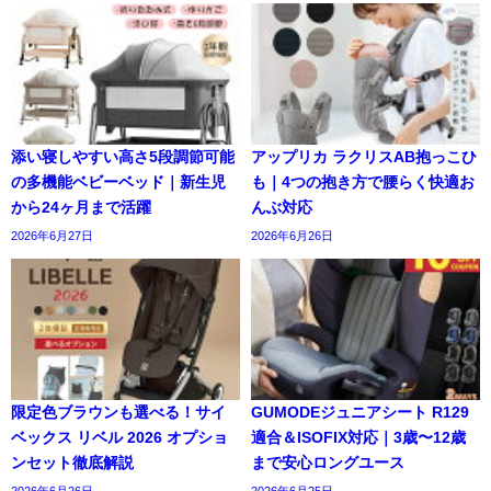
添い寝しやすい高さ5段調節可能
アップリカ ラクリスAB抱っこひ
の多機能ベビーベッド｜新生児
も｜4つの抱き方で腰らく快適お
から24ヶ月まで活躍
んぶ対応
2026年6月27日
2026年6月26日
限定色ブラウンも選べる！サイ
GUMODEジュニアシート R129
ベックス リベル 2026 オプショ
適合＆ISOFIX対応｜3歳〜12歳
ンセット徹底解説
まで安心ロングユース