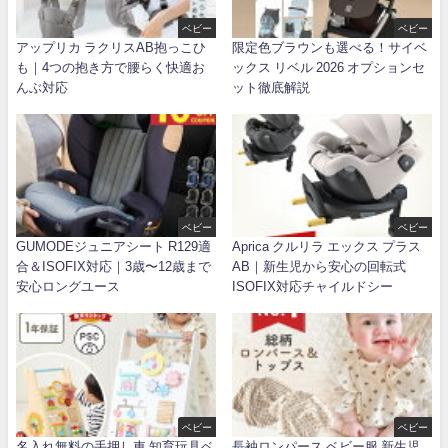
ベビー
ベビー
アップリカ ラクリスAB抱っこひ
限定色ブラウンも選べる！サイベ
も｜4つの抱き方で腰らく快適お
ックス リベル 2026 オプションセ
んぶ対応
ット徹底解説
ベビー
ベビー
GUMODEジュニアシート R129適
Aprica クルリラ エックス プラス
合＆ISOFIX対応｜3歳〜12歳まで
AB｜新生児から安心の回転式
安心ロングユース
ISOFIX対応チャイルドシー
ベビー
ベビー
名入れ無料の手押し車 知育玩具ベ
長袖ロンパース ベビー服 新生児