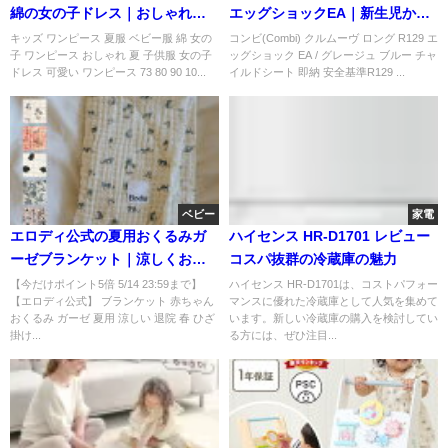
綿の女の子ドレス｜おしゃれで
エッグショックEA｜新生児から
可愛い一着
長く使える安心チャイルドシー
キッズ ワンピース 夏服 ベビー服 綿 女の
コンビ(Combi) クルムーヴ ロング R129 エ
子 ワンピース おしゃれ 夏 子供服 女の子
ッグショック EA / グレージュ ブルー チャ
ト
ドレス 可愛い ワンピース 73 80 90 10...
イルドシート 即納 安全基準R129 ...
ベビー
家電
エロディ公式の夏用おくるみガ
ハイセンス HR-D1701 レビュー
ーゼブランケット｜涼しくおし
コスパ抜群の冷蔵庫の魅力
ゃれな出産祝いに
【今だけポイント5倍 5/14 23:59まで】
ハイセンス HR-D1701は、コストパフォー
【エロディ公式】 ブランケット 赤ちゃん
マンスに優れた冷蔵庫として人気を集めて
おくるみ ガーゼ 夏用 涼しい 退院 春 ひざ
います。新しい冷蔵庫の購入を検討してい
掛け...
る方には、ぜひ注目...