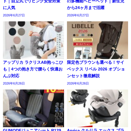
ト｜自立式でリビング安全対策
の多機能ベビーベッド｜新生児
に人気
から24ヶ月まで活躍
2026年6月27日
2026年6月27日
アップリカ ラクリスAB抱っこひ
限定色ブラウンも選べる！サイ
も｜4つの抱き方で腰らく快適お
ベックス リベル 2026 オプショ
んぶ対応
ンセット徹底解説
2026年6月26日
2026年6月26日
GUMODEジュニアシート R129
Aprica クルリラ エックス プラ