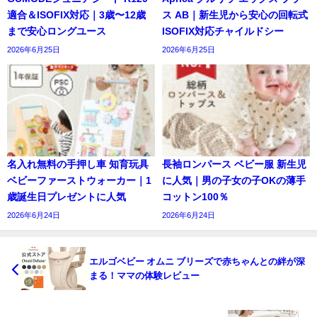
適合＆ISOFIX対応｜3歳〜12歳
ス AB｜新生児から安心の回転式
まで安心ロングユース
ISOFIX対応チャイルドシー
2026年6月25日
2026年6月25日
名入れ無料の手押し車 知育玩具
長袖ロンパース ベビー服 新生児
ベビーファーストウォーカー｜1
に人気｜男の子女の子OKの薄手
歳誕生日プレゼントに人気
コットン100％
2026年6月24日
2026年6月24日
エルゴベビー オムニ ブリーズで赤ちゃんとの絆が深
まる！ママの体験レビュー