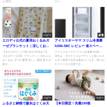
ん 防災...
ロー...
ベビー
家電
エロディ公式の夏用おくるみガ
アイリスオーヤマ スリム冷凍庫
ーゼブランケット｜涼しくおし
IUSN-S8C レビュー 省スペース
ゃれな出産祝いに
で使える冷凍庫の魅力
【今だけポイント5倍 5/14 23:59まで】
アイリスオーヤマ スリム冷凍庫 IUSN-
【エロディ公式】 ブランケット 赤ちゃん
S8Cは、そのスリムなデザインと高いエネ
おくるみ ガーゼ 夏用 涼しい 退院 春 ひざ
ルギー効率で注目を集めています。限られ
掛け...
たスペースに設置でき...
ベビー
ベビー
ふるさと納税で森永はぐくみ大
【本日限定！先着100枚