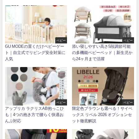
ベビー
ベビー
GU MODEの置くだけベビーゲー
添い寝しやすい高さ5段調節可能
ト｜自立式でリビング安全対策に
の多機能ベビーベッド｜新生児か
人気
ら24ヶ月まで活躍
ベビー
ベビー
アップリカ ラクリスAB抱っこひ
限定色ブラウンも選べる！サイベ
も｜4つの抱き方で腰らく快適お
ックス リベル 2026 オプションセ
んぶ対応
ット徹底解説