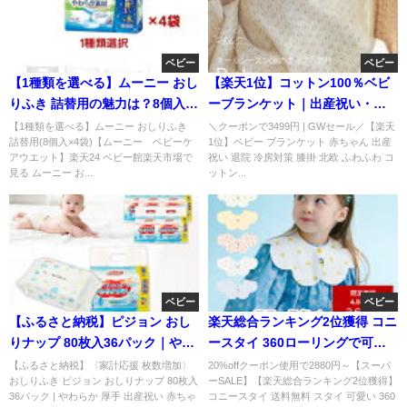
ベビー
ベビー
【1種類を選べる】ムーニー おし
【楽天1位】コットン100％ベビ
りふき 詰替用の魅力は？8個入
ーブランケット｜出産祝い・退
×4袋で育児を快適に
院・冷房対策に人気
【1種類を選べる】ムーニー おしりふき
＼クーポンで3499円 | GWセール／【楽天
詰替用(8個入×4袋)【ムーニー ベビーケ
1位】ベビー ブランケット 赤ちゃん 出産
アウエット】楽天24 ベビー館楽天市場で
祝い 退院 冷房対策 膝掛 北欧 ふわふわ コ
見る ムーニー お...
ットン...
ベビー
ベビー
【ふるさと納税】ピジョン おし
楽天総合ランキング2位獲得 コニ
りナップ 80枚入36パック｜やわ
ースタイ 360ローリングで可愛
らか厚手で備蓄にも人気
い人気ベビースタイ
【ふるさと納税】〈家計応援 枚数増加〉
20%offクーポン使用で2880円～【スーパ
おしりふき ピジョン おしりナップ 80枚入
ーSALE】【楽天総合ランキング2位獲得】
36パック | やわらか 厚手 出産祝い 赤ちゃ
コニースタイ 送料無料 スタイ 可愛い 360