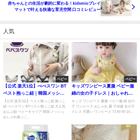
赤ちゃんとの生活が劇的に変わる！kidsmioプレイ
マットで叶える快適な育児空間 口コミレビュー
人気
ベビー
ベビー
【公式 楽天1位】べべスワン BT
キッズワンピース夏服 ベビー服
ベスト抱っこ紐｜韓国メッシュ
綿の女の子ドレス｜おしゃれで
でママも赤ちゃんも楽
可愛い一着
【公式 楽天1位】ベスト抱っこ紐 抱っこ
キッズ ワンピース 夏服 ベビー服 綿 女の
紐 べべスワン BTベスト抱っこ紐 大人気
子 ワンピース おしゃれ 夏 子供服 女の子
おんぶ紐 ベビーキャリア 韓国 メッシュ
ドレス 可愛い ワンピース 73 80 90 10...
おしゃれ抱っこ...