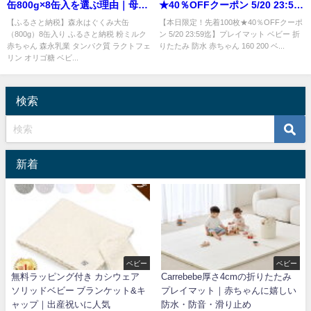
缶800g×8缶入を選ぶ理由｜母乳
★40％OFFクーポン 5/20 23:59
に学んだ粉ミルク
迄】プレイマット ベビー 折りた
【ふるさと納税】森永はぐくみ大缶
【本日限定！先着100枚★40％OFFクーポ
（800g）8缶入り ふるさと納税 粉ミルク
ン 5/20 23:59迄】プレイマット ベビー 折
赤ちゃん 森永乳業 タンパク質 ラクトフェ
りたたみ 防水 赤ちゃん 160 200 ベ...
リン オリゴ糖 ベビ...
検索
新着
ベビー
ベビー
無料ラッピング付き カシウェア
Carrebebe厚さ4cmの折りたたみ
ソリッドベビー ブランケット&キ
プレイマット｜赤ちゃんに嬉しい
ャップ｜出産祝いに人気
防水・防音・滑り止め