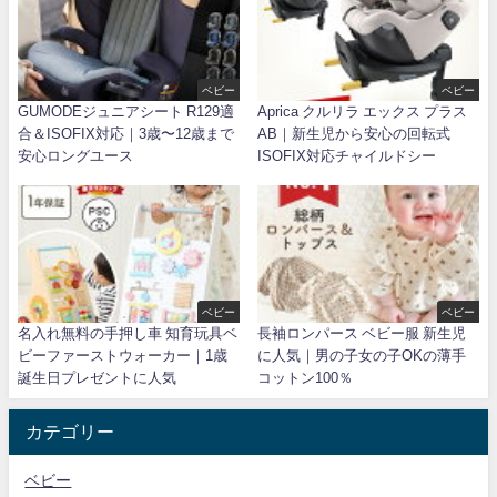
ベビー
ベビー
GUMODEジュニアシート R129適
Aprica クルリラ エックス プラス
合＆ISOFIX対応｜3歳〜12歳まで
AB｜新生児から安心の回転式
安心ロングユース
ISOFIX対応チャイルドシー
ベビー
ベビー
名入れ無料の手押し車 知育玩具ベ
長袖ロンパース ベビー服 新生児
ビーファーストウォーカー｜1歳
に人気｜男の子女の子OKの薄手
誕生日プレゼントに人気
コットン100％
カテゴリー
ベビー