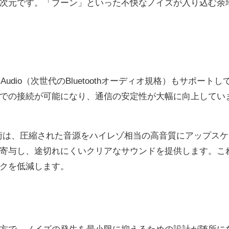
次元です。「ブーン」といった不快なノイズが入り込む余
し、LE Audio（次世代のBluetoothオーディオ規格）もサポートし
での接続が可能になり、通信の安定性が大幅に向上してい
me」技術は、圧縮された音源をハイレゾ相当の高音質にアップスケ
寄与し、途切れにくいクリアなサウンドを提供します。こ
クを低減します。
する一方で、ノイズの発生を最小限に抑えるための設計が随所に