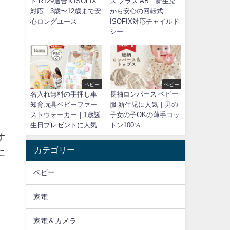
ト R129適合＆ISOFIX
ス プラス AB｜新生児
対応｜3歳〜12歳まで安
から安心の回転式
心ロングユース
ISOFIX対応チャイルド
シー
ベビー
ベビー
名入れ無料の手押し車
長袖ロンパース ベビー
知育玩具ベビーファー
服 新生児に人気｜男の
ストウォーカー｜1歳誕
子女の子OKの薄手コッ
生日プレゼントに人気
トン100％
す
カテゴリー
に
ベビー
家電
家電＆カメラ