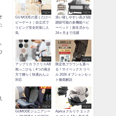
ベビー
ベビー
そ
GU MODEの置くだけベ
添い寝しやすい高さ5段
ビーゲート｜自立式で
調節可能の多機能ベビ
た
リビング安全対策に人
ーベッド｜新生児から
気
24ヶ月まで活躍
い
ワ
ベビー
ベビー
アップリカ ラクリスAB
限定色ブラウンも選べ
抱っこひも｜4つの抱き
る！サイベックス リベ
方で腰らく快適おんぶ
ル 2026 オプションセッ
対応
ト徹底解説
え
ベビー
ベビー
GUMODEジュニアシー
Aprica クルリラ エック