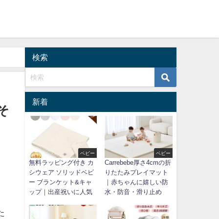
検索
新着
そ
ベビー
ベビー
無料ラッピング付き カ
Carrebebe厚さ4cmの折
シウェア ソリッドベビ
りたたみプレイマット
ー ブランケット&キャ
｜赤ちゃんに嬉しい防
ップ｜出産祝いに人気
水・防音・滑り止め
た