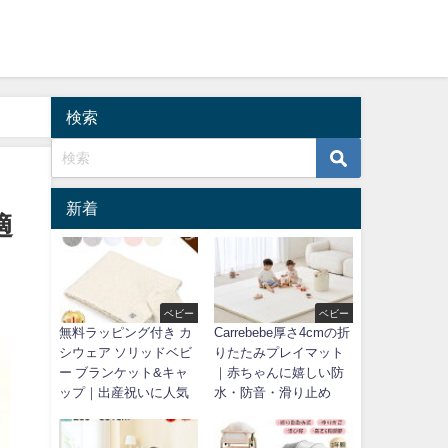
検索
新着
適
ベビー
ベビー
無料ラッピング付き カ
Carrebebe厚さ4cmの折
シウェア ソリッドベビ
りたたみプレイマット
ー ブランケット&キャ
｜赤ちゃんに嬉しい防
ップ｜出産祝いに人気
水・防音・滑り止め