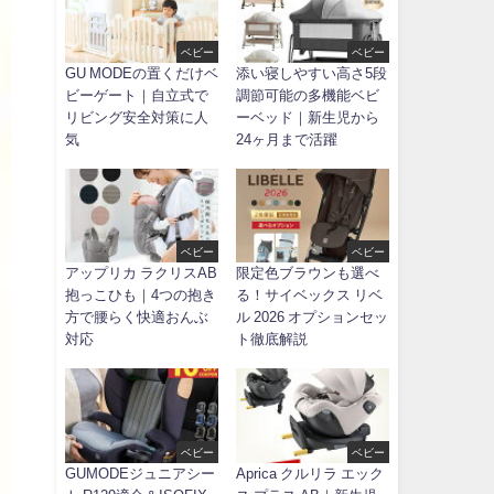
ベビー
ベビー
GU MODEの置くだけベ
添い寝しやすい高さ5段
ビーゲート｜自立式で
調節可能の多機能ベビ
リビング安全対策に人
ーベッド｜新生児から
気
24ヶ月まで活躍
ベビー
ベビー
アップリカ ラクリスAB
限定色ブラウンも選べ
抱っこひも｜4つの抱き
る！サイベックス リベ
方で腰らく快適おんぶ
ル 2026 オプションセッ
対応
ト徹底解説
ベビー
ベビー
GUMODEジュニアシー
Aprica クルリラ エック