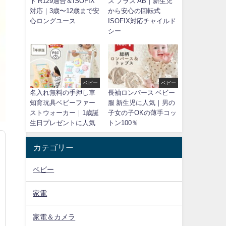
ト R129適合＆ISOFIX
ス プラス AB｜新生児
対応｜3歳〜12歳まで安
から安心の回転式
心ロングユース
ISOFIX対応チャイルド
シー
ベビー
ベビー
名入れ無料の手押し車
長袖ロンパース ベビー
知育玩具ベビーファー
服 新生児に人気｜男の
ストウォーカー｜1歳誕
子女の子OKの薄手コッ
生日プレゼントに人気
トン100％
カテゴリー
ベビー
家電
家電＆カメラ