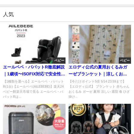
人気
ベビー
ベビー
エールベベ・パパットR徹底解説
エロディ公式の夏用おくるみガ
｜1歳頃〜ISOFIX対応で安全性と
ーゼブランケット｜涼しくおし
乗せやすさ両立
ゃれな出産祝いに
【1種類を選べる】エールベベ・パパット
【今だけポイント5倍 5/14 23:59まで】
R(1台)【エールベベ(AILEBEBE)】楽天24
【エロディ公式】 ブランケット 赤ちゃん
ベビー館楽天市場で見る エールベベ・パ
おくるみ ガーゼ 夏用 涼しい 退院 春 ひざ
パットRは...
掛け...