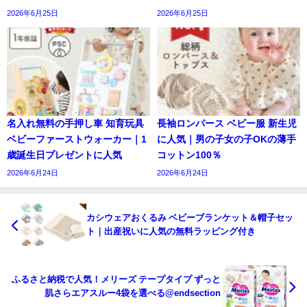
2026年6月25日
2026年6月25日
名入れ無料の手押し車 知育玩具
長袖ロンパース ベビー服 新生児
ベビーファーストウォーカー｜1
に人気｜男の子女の子OKの薄手
歳誕生日プレゼントに人気
コットン100％
2026年6月24日
2026年6月24日
カシウェアおくるみ ベビーブランケット＆帽子セッ
ト｜出産祝いに人気の無料ラッピング付き
ふるさと納税で人気！メリーズ テープタイプ ずっと
肌さらエアスルー4袋を選べる@endsection