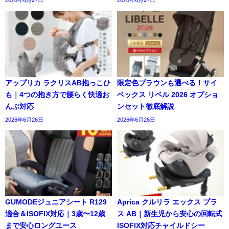
2026年6月27日
2026年6月27日
アップリカ ラクリスAB抱っこひ
限定色ブラウンも選べる！サイ
も｜4つの抱き方で腰らく快適お
ベックス リベル 2026 オプショ
んぶ対応
ンセット徹底解説
2026年6月26日
2026年6月26日
GUMODEジュニアシート R129
Aprica クルリラ エックス プラ
適合＆ISOFIX対応｜3歳〜12歳
ス AB｜新生児から安心の回転式
まで安心ロングユース
ISOFIX対応チャイルドシー