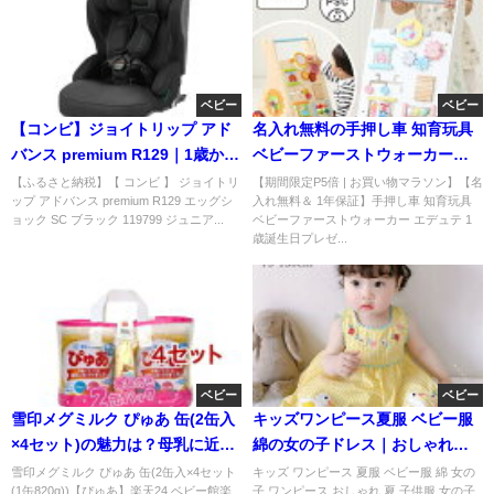
ベビー
ベビー
【コンビ】ジョイトリップ アド
名入れ無料の手押し車 知育玩具
バンス premium R129｜1歳から
ベビーファーストウォーカー｜1
12歳まで使えるISOFIX
歳誕生日プレゼントに人気
【ふるさと納税】【 コンビ 】 ジョイトリ
【期間限定P5倍 | お買い物マラソン】【名
ップ アドバンス premium R129 エッグシ
入れ無料＆ 1年保証】手押し車 知育玩具
ョック SC ブラック 119799 ジュニア...
ベビーファーストウォーカー エデュテ 1
歳誕生日プレゼ...
ベビー
ベビー
雪印メグミルク ぴゅあ 缶(2缶入
キッズワンピース夏服 ベビー服
×4セット)の魅力は？母乳に近い
綿の女の子ドレス｜おしゃれで
栄養設計を徹底解説
可愛い一着
雪印メグミルク ぴゅあ 缶(2缶入×4セット
キッズ ワンピース 夏服 ベビー服 綿 女の
(1缶820g))【ぴゅあ】楽天24 ベビー館楽
子 ワンピース おしゃれ 夏 子供服 女の子