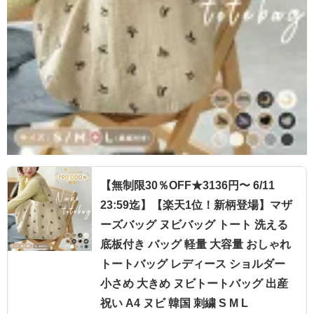
【無制限30％OFF★3136円〜 6/11
23:59迄】【楽天1位！新柄登場】マザ
ーズバッグ ヌビバッグ トート 洗える
底板付き バッグ 軽量 大容量 おしゃれ
トートバッグ レディース ショルダー
小さめ 大きめ ヌビトートバッグ 出産
祝い A4 ヌビ 韓国 刺繍 S M L