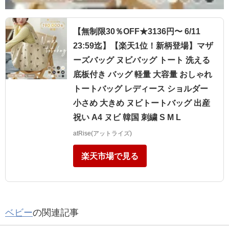
【無制限30％OFF★3136円〜 6/11
23:59迄】【楽天1位！新柄登場】マザ
ーズバッグ ヌビバッグ トート 洗える
底板付き バッグ 軽量 大容量 おしゃれ
トートバッグ レディース ショルダー
小さめ 大きめ ヌビトートバッグ 出産
祝い A4 ヌビ 韓国 刺繍 S M L
atRise(アットライズ)
楽天市場で見る
ベビー
の関連記事