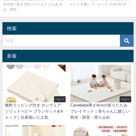
天市場で見る 雪印メグミルク ぴゅあ 缶
ドレス 可愛い ワンピース 73 80 90 10...
は、母乳...
検索
新着
ベビー
ベビー
無料ラッピング付き カシウェア
Carrebebe厚さ4cmの折りたたみ
ソリッドベビー ブランケット&キ
プレイマット｜赤ちゃんに嬉しい
ャップ｜出産祝いに人気
防水・防音・滑り止め