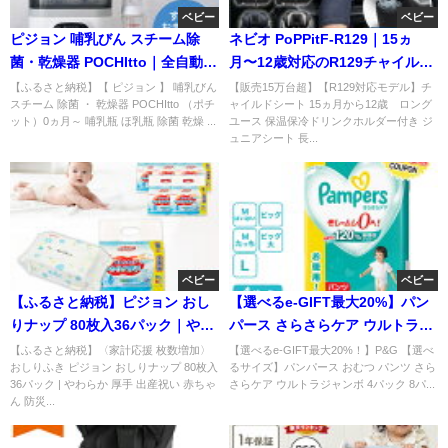
ベビー
ベビー
ピジョン 哺乳びん スチーム除
ネビオ PoPPitF-R129｜15ヵ
菌・乾燥器 POCHItto｜全自動で
月〜12歳対応のR129チャイルド
育児がラクに
シート
【ふるさと納税】【 ピジョン 】 哺乳びん
【販売15万台超】【R129対応モデル】チ
スチーム 除菌 ・ 乾燥器 POCHItto （ポチ
ャイルドシート 15ヵ月から12歳 ロング
ット）0ヵ月～ 哺乳瓶 ほ乳瓶 除菌 乾燥 ...
ユース 保温保冷ドリンクホルダー付き ジ
ュニアシート 長...
ベビー
ベビー
【ふるさと納税】ピジョン おし
【選べるe-GIFT最大20%】パン
りナップ 80枚入36パック｜やわ
パース さらさらケア ウルトラジ
らか厚手で備蓄にも人気
ャンボ 4パック・8パック徹底紹
【ふるさと納税】〈家計応援 枚数増加〉
【選べるe-GIFT最大20%！】P&G 【選べ
おしりふき ピジョン おしりナップ 80枚入
るサイズ】パンパース おむつ パンツ さら
36パック | やわらか 厚手 出産祝い 赤ちゃ
さらケア ウルトラジャンボ 4パック 8パ...
ん 防災...