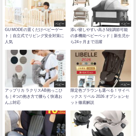
ベビー
ベビー
GU MODEの置くだけベビーゲー
添い寝しやすい高さ5段調節可能
ト｜自立式でリビング安全対策に
の多機能ベビーベッド｜新生児か
人気
ら24ヶ月まで活躍
ベビー
ベビー
アップリカ ラクリスAB抱っこひ
限定色ブラウンも選べる！サイベ
も｜4つの抱き方で腰らく快適お
ックス リベル 2026 オプションセ
んぶ対応
ット徹底解説