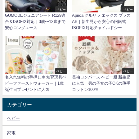
ベビー
ベビー
GUMODEジュニアシート R129適
Aprica クルリラ エックス プラス
合＆ISOFIX対応｜3歳〜12歳まで
AB｜新生児から安心の回転式
安心ロングユース
ISOFIX対応チャイルドシー
ベビー
ベビー
名入れ無料の手押し車 知育玩具ベ
長袖ロンパース ベビー服 新生児
ビーファーストウォーカー｜1歳
に人気｜男の子女の子OKの薄手
誕生日プレゼントに人気
コットン100％
カテゴリー
ベビー
家電