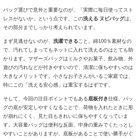
バッグ選びで意外と重要なのが、「実際に毎日使ってスト
レスがないか」という点です。この
洗える ヌビバッグ
は、
その部分までしっかり考えられています。
まず見逃せないのが、
洗濯できる
こと。綿100％素材なの
で、汚れてしまってもネットに入れて洗えるのはとても助
かります。マザーズバッグはミルクやお菓子、飲み物、外
遊びの汚れなどが付きやすいので、清潔に保ちやすいのは
大きなメリットです。小さなお子さんがいるご家庭では、
特にこの「洗える安心感」は重宝するはずです。
そして、今回の注目ポイントでもある
底板付き
仕様。バッ
グの底が安定しやすくなることで、荷物を入れたときに形
が崩れにくく、見た目もきれいに保ちやすくなっていま
す。大容量バッグは便利な反面、中身の重みでくたっとし
やすいことがありますが、底板があることで使い勝手がぐ