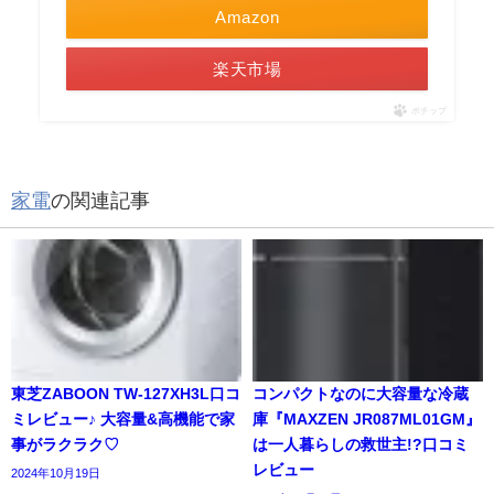
Amazon
楽天市場
ポチップ
家電
の関連記事
東芝ZABOON TW-127XH3L口コ
コンパクトなのに大容量な冷蔵
ミレビュー♪ 大容量&高機能で家
庫『MAXZEN JR087ML01GM』
事がラクラク♡
は一人暮らしの救世主!?口コミ
レビュー
2024年10月19日