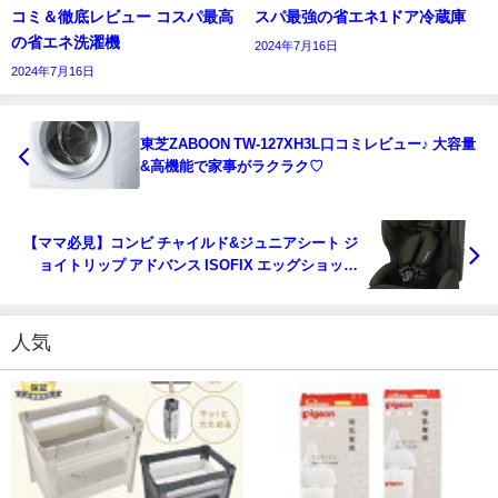
コミ＆徹底レビュー コスパ最高
スパ最強の省エネ1ドア冷蔵庫
の省エネ洗濯機
2024年7月16日
2024年7月16日
東芝ZABOON TW-127XH3L口コミレビュー♪ 大容量
&高機能で家事がラクラク♡
【ママ必見】コンビ チャイルド&ジュニアシート ジ
ョイトリップ アドバンス ISOFIX エッグショック
SAの口コミレビュー 安全性と快適性の秘密とは？
人気