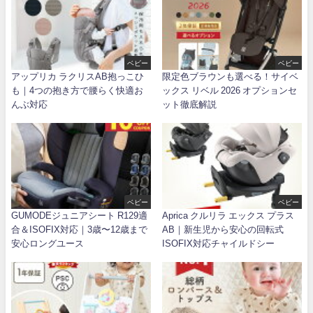
ベビー
ベビー
アップリカ ラクリスAB抱っこひ
限定色ブラウンも選べる！サイベ
も｜4つの抱き方で腰らく快適お
ックス リベル 2026 オプションセ
んぶ対応
ット徹底解説
ベビー
ベビー
GUMODEジュニアシート R129適
Aprica クルリラ エックス プラス
合＆ISOFIX対応｜3歳〜12歳まで
AB｜新生児から安心の回転式
安心ロングユース
ISOFIX対応チャイルドシー