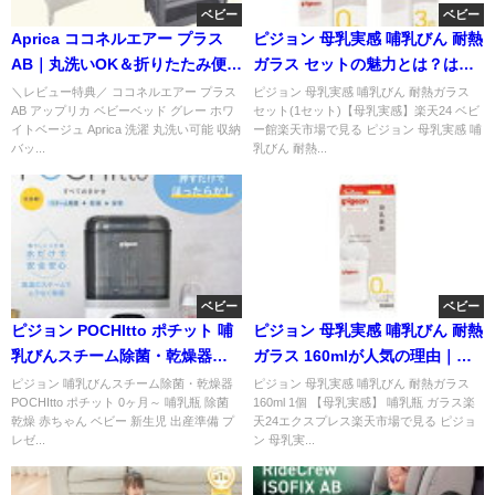
ベビー
ベビー
Aprica ココネルエアー プラス
ピジョン 母乳実感 哺乳びん 耐熱
AB｜丸洗いOK＆折りたたみ便利
ガラス セットの魅力とは？はじ
なベビーベッド
めて育児に人気の理由
＼レビュー特典／ ココネルエアー プラス
ピジョン 母乳実感 哺乳びん 耐熱ガラス
AB アップリカ ベビーベッド グレー ホワ
セット(1セット)【母乳実感】楽天24 ベビ
イトベージュ Aprica 洗濯 丸洗い可能 収納
ー館楽天市場で見る ピジョン 母乳実感 哺
バッ...
乳びん 耐熱...
ベビー
ベビー
ピジョン POCHItto ポチット 哺
ピジョン 母乳実感 哺乳びん 耐熱
乳びんスチーム除菌・乾燥器が
ガラス 160mlが人気の理由｜新
出産準備で人気の理由
生児にも使いやすい哺乳瓶
ピジョン 哺乳びんスチーム除菌・乾燥器
ピジョン 母乳実感 哺乳びん 耐熱ガラス
POCHItto ポチット 0ヶ月～ 哺乳瓶 除菌
160ml 1個 【母乳実感】 哺乳瓶 ガラス楽
乾燥 赤ちゃん ベビー 新生児 出産準備 プ
天24エクスプレス楽天市場で見る ピジョ
レゼ...
ン 母乳実...