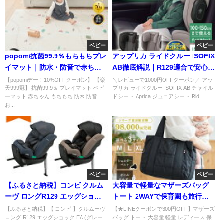
ベビー
ベビー
popomi抗菌99.9％もちもちプレ
アップリカ ライドクルー ISOFIX
イマット｜防水・防音で赤ちゃ
AB徹底解説｜R129適合で安心の
んに安心
ジュニアシート
【popomiデー！10%OFFクーポン】 【楽
＼レビューで1000円OFFクーポン／ アッ
天999冠】 抗菌99.9％ プレイマット ベビ
プリカ ライドクルー ISOFIX AB チャイル
ーマット 赤ちゃん もちもち 防水 防音
ドシート Aprica ジュニアシート Rid...
お...
ベビー
ベビー
【ふるさと納税】コンビ クルム
大容量で軽量なマザーズバッグ
ーヴ ロングR129 エッグショッ
トート 2WAYで保育園も旅行も
クEA｜新生児から10才頃まで使
快適
【ふるさと納税】【 コンビ 】クルムーヴ
【★LINEクーポンで300円OFF】マザーズ
ロング R129 エッグショック EA (グレー
バッグ トート 大容量 軽量 レディース 保
える