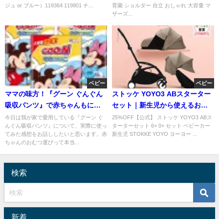
ジュ or ブルー）119364 119801 チ...
育園 ショルダー 自立 おしゃれ 大容量 マ
ザーズ...
ベビー
ベビー
ママの味方！『グーン ぐんぐん
ストッケ YOYO3 ABスターター
吸収パンツ』で赤ちゃんもにっ
セット｜新生児から使えるおし
こり♪口コミレビュー
ゃれベビーカー
今日は我が家で愛用している『グーン ぐ
25%OFF【公式】 ストッケ YOYO3 ABス
んぐん吸収パンツ』について、実際に使っ
ターターセット 6+ 0+ セット ベビーカー
てみた感想をお話ししたいと思います。赤
新生児 STOKKE YOYO ヨーヨー ...
ちゃんのおむつ選びって本当...
検索
新着