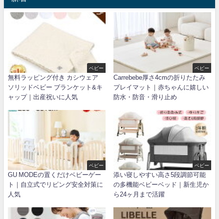
ベビー
ベビー
無料ラッピング付き カシウェア
Carrebebe厚さ4cmの折りたたみ
ソリッドベビー ブランケット&キ
プレイマット｜赤ちゃんに嬉しい
ャップ｜出産祝いに人気
防水・防音・滑り止め
ベビー
ベビー
GU MODEの置くだけベビーゲー
添い寝しやすい高さ5段調節可能
ト｜自立式でリビング安全対策に
の多機能ベビーベッド｜新生児か
人気
ら24ヶ月まで活躍