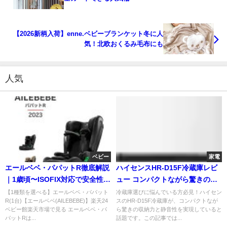
【2026新柄入荷】enne.ベビーブランケット冬に人
気！北欧おくるみ毛布にも
人気
ベビー
家電
エールベベ・パパットR徹底解説
ハイセンスHR-D15F冷蔵庫レビ
｜1歳頃〜ISOFIX対応で安全性と
ュー コンパクトながら驚きの収
乗せやすさ両立
納力と静音性を実現！
【1種類を選べる】エールベベ・パパット
冷蔵庫選びに悩んでいる方必見！ハイセン
R(1台)【エールベベ(AILEBEBE)】楽天24
スのHR-D15F冷蔵庫が、コンパクトなが
ベビー館楽天市場で見る エールベベ・パ
ら驚きの収納力と静音性を実現していると
パットRは...
話題です。この記事では...