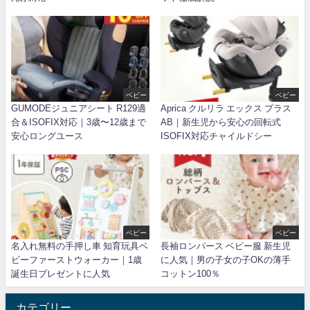
ベビー
ベビー
GUMODEジュニアシート R129適
Aprica クルリラ エックス プラス
合＆ISOFIX対応｜3歳〜12歳まで
AB｜新生児から安心の回転式
安心ロングユース
ISOFIX対応チャイルドシー
ベビー
ベビー
名入れ無料の手押し車 知育玩具ベ
長袖ロンパース ベビー服 新生児
ビーファーストウォーカー｜1歳
に人気｜男の子女の子OKの薄手
誕生日プレゼントに人気
コットン100％
カテゴリー