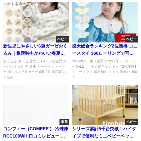
ベビー
ベビー
新生児にやさしい6重ガーゼおく
楽天総合ランキング2位獲得 コニ
るみ｜退院時もかわいい春夏用
ースタイ 360ローリングで可愛
ブランケット
い人気ベビースタイ
おくるみ ガーゼ 退院 かわいい 新生児 ガ
20%offクーポン使用で2880円～【スーパ
ーゼおくるみ 春 夏用 ガーゼケット ベビ
ーSALE】【楽天総合ランキング2位獲得】
ー 赤ちゃん 6重ガーゼ 6重 2重 退院時 お
コニースタイ 送料無料 スタイ 可愛い 360
くるみ...
ロー...
家電
ベビー
コンフィー（COMFEE'） 冷凍庫
シリーズ累計5千台突破！ハイタ
RCC100WH 口コミレビュー 大
イプで便利なミニベビーベッド