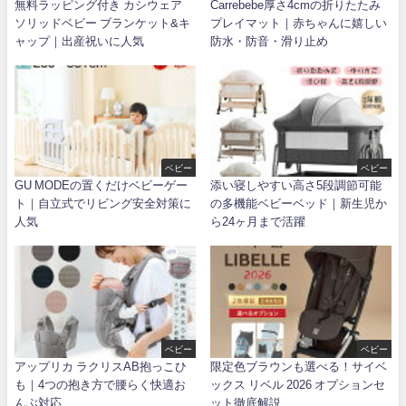
無料ラッピング付き カシウェア
Carrebebe厚さ4cmの折りたたみ
ソリッドベビー ブランケット&キ
プレイマット｜赤ちゃんに嬉しい
ャップ｜出産祝いに人気
防水・防音・滑り止め
ベビー
ベビー
GU MODEの置くだけベビーゲー
添い寝しやすい高さ5段調節可能
ト｜自立式でリビング安全対策に
の多機能ベビーベッド｜新生児か
人気
ら24ヶ月まで活躍
ベビー
ベビー
アップリカ ラクリスAB抱っこひ
限定色ブラウンも選べる！サイベ
も｜4つの抱き方で腰らく快適お
ックス リベル 2026 オプションセ
んぶ対応
ット徹底解説