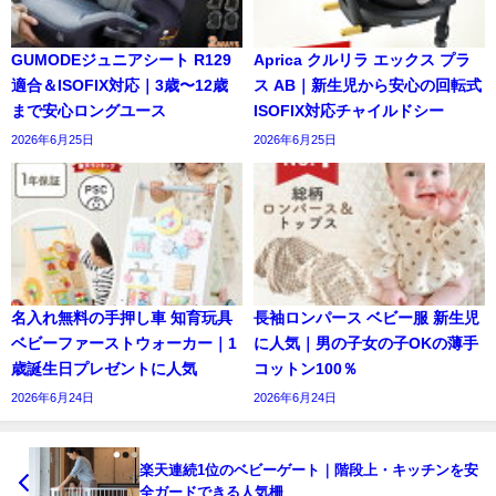
GUMODEジュニアシート R129
Aprica クルリラ エックス プラ
適合＆ISOFIX対応｜3歳〜12歳
ス AB｜新生児から安心の回転式
まで安心ロングユース
ISOFIX対応チャイルドシー
2026年6月25日
2026年6月25日
名入れ無料の手押し車 知育玩具
長袖ロンパース ベビー服 新生児
ベビーファーストウォーカー｜1
に人気｜男の子女の子OKの薄手
歳誕生日プレゼントに人気
コットン100％
2026年6月24日
2026年6月24日
楽天連続1位のベビーゲート｜階段上・キッチンを安
全ガードできる人気柵