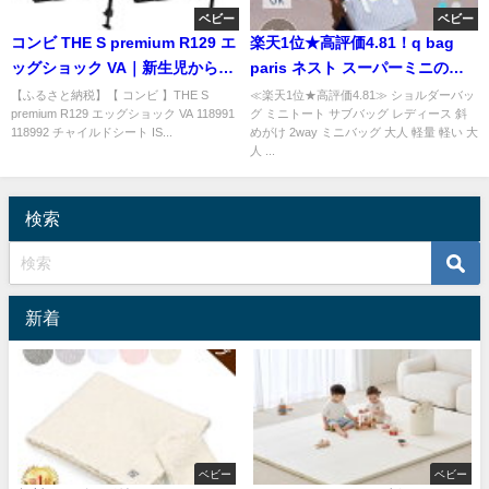
ベビー
ベビー
コンビ THE S premium R129 エ
楽天1位★高評価4.81！q bag
ッグショック VA｜新生児から7
paris ネスト スーパーミニの魅
歳まで使える回転式I
力とは
【ふるさと納税】【 コンビ 】THE S
≪楽天1位★高評価4.81≫ ショルダーバッ
premium R129 エッグショック VA 118991
グ ミニトート サブバッグ レディース 斜
118992 チャイルドシート IS...
めがけ 2way ミニバッグ 大人 軽量 軽い 大
人 ...
検索
新着
ベビー
ベビー