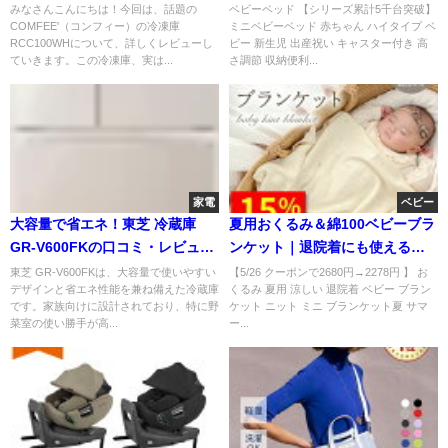
容量&省エネで家計にやさしい！
徹底解説
みなさんこんにちは！今回は、話題の
ベビーベッド 【シリーズ累計5千台突破】
COMFEE'（コンフィー）の冷凍庫
ミニベビーベッド 赤ちゃん ハイタイプ ベ
人気の秘密を徹底解説♪
RCC100WHについて、詳しくレビューし
ビー 新生児 出産祝い キャスター付き 高
ていきます。この冷凍庫、実は...
さ調節 収納便利...
家電
ベビー
大容量で省エネ！東芝 冷蔵庫
夏用おくるみ＆綿100ベビーブラ
GR-V600FKの口コミ・レビュー
ンケット｜退院着にも使える人
総まとめ
気アイテム
東芝 GR-V600FKは、大容量で使いやすい
【5/26 クーポンで2680円→2278円 】 お
デザインと省エネ性能を兼ね備えた冷蔵庫
くるみ 夏用 涼しい 退院着 ベビー ブラン
です。家族向けに設計されており、特に野
ケット ニット ミニ ブランケット夏 サマ
菜室の使い勝手が高...
ー...