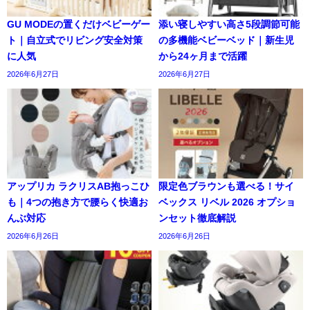
GU MODEの置くだけベビーゲー
添い寝しやすい高さ5段調節可能
ト｜自立式でリビング安全対策
の多機能ベビーベッド｜新生児
に人気
から24ヶ月まで活躍
2026年6月27日
2026年6月27日
アップリカ ラクリスAB抱っこひ
限定色ブラウンも選べる！サイ
も｜4つの抱き方で腰らく快適お
ベックス リベル 2026 オプショ
んぶ対応
ンセット徹底解説
2026年6月26日
2026年6月26日