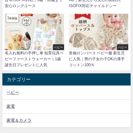
安心ロングユース
ISOFIX対応チャイルドシー
ベビー
ベビー
名入れ無料の手押し車 知育玩具ベ
長袖ロンパース ベビー服 新生児
ビーファーストウォーカー｜1歳
に人気｜男の子女の子OKの薄手
誕生日プレゼントに人気
コットン100％
カテゴリー
ベビー
家電
家電＆カメラ