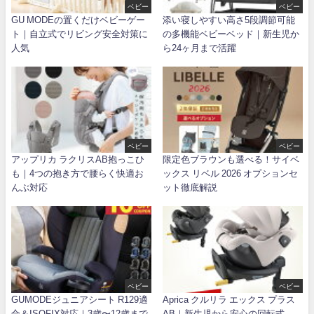
ベビー
ベビー
GU MODEの置くだけベビーゲー
添い寝しやすい高さ5段調節可能
ト｜自立式でリビング安全対策に
の多機能ベビーベッド｜新生児か
人気
ら24ヶ月まで活躍
ベビー
ベビー
アップリカ ラクリスAB抱っこひ
限定色ブラウンも選べる！サイベ
も｜4つの抱き方で腰らく快適お
ックス リベル 2026 オプションセ
んぶ対応
ット徹底解説
ベビー
ベビー
GUMODEジュニアシート R129適
Aprica クルリラ エックス プラス
合＆ISOFIX対応｜3歳〜12歳まで
AB｜新生児から安心の回転式