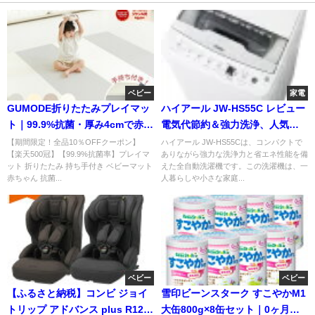
ベビー
家電
GUMODE折りたたみプレイマッ
ハイアール JW-HS55C レビュー
ト｜99.9%抗菌・厚み4cmで赤ち
電気代節約＆強力洗浄、人気の
ゃんも安心
理由を徹底解説
【期間限定！全品10％OFFクーポン】
ハイアール JW-HS55Cは、コンパクトで
【楽天500冠】【99.9%抗菌率】プレイマ
ありながら強力な洗浄力と省エネ性能を備
ット 折りたたみ 持ち手付き ベビーマット
えた全自動洗濯機です。この洗濯機は、一
赤ちゃん 抗菌...
人暮らしや小さな家庭...
ベビー
ベビー
【ふるさと納税】コンビ ジョイ
雪印ビーンスターク すこやかM1
トリップ アドバンス plus R129
大缶800g×8缶セット｜0ヶ月か