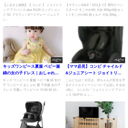
1歳から12歳対応ジュニアシ
ら安心の粉ミルクまとめ買い
【ふるさと納税】【 コンビ 】 ジョイトリ
【マラソンSALE！5/31まで】雪印ビーン
ップ アドバンス plus R129 エッグショッ
スターク すこやかM1 大缶 800g×8缶セッ
ク SC ブラウン / ダークグレー ジュニア
ト | すこやかM1 粉ミルク 大缶 800g ...
シ...
ベビー
ベビー
キッズワンピース夏服 ベビー服
【ママ必見】コンビ チャイルド
綿の女の子ドレス｜おしゃれで
&ジュニアシート ジョイトリッ
可愛い一着
プ アドバンス ISOFIX エッグシ
キッズ ワンピース 夏服 ベビー服 綿 女の
こんにちは！今日は、赤ちゃんの安全を守
子 ワンピース おしゃれ 夏 子供服 女の子
るチャイルドシートについてお話しするね
ョック SAの口コミレビュー 安全
ドレス 可愛い ワンピース 73 80 90 10...
♪特に、コンビの「ジョイトリップ アドバ
性と快適性の秘密とは？
ンス ISOFIX エッ...