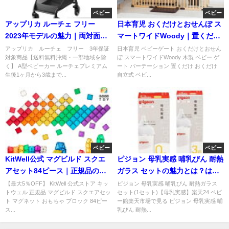
ベビー
ベビー
アップリカ ルーチェ フリー
日本育児 おくだけとおせんぼ ス
2023年モデルの魅力｜両対面A
マートワイドWoody｜置くだけ
型ベビーカー徹底解説
木製ベビーゲートの魅力
アップリカ ルーチェ フリー 3年保証
日本育児 ベビーゲート おくだけとおせん
対象商品【送料無料沖縄・一部地域を除
ぼ スマートワイドWoody 木製 ベビー ゲ
く】 A型ベビーカー ルーチェプレミアム
ート パーテーション 置くだけ おくだけ
生後1ヶ月から3歳まで...
自立式 ベビ...
ベビー
ベビー
KitWell公式 マグビルド スクエ
ピジョン 母乳実感 哺乳びん 耐熱
アセット84ピース｜正規品の人
ガラス セットの魅力とは？はじ
気マグネット知育玩具
めて育児に人気の理由
【最大5％OFF】 KitWell 公式ストア キッ
ピジョン 母乳実感 哺乳びん 耐熱ガラス
トウェル 正規品 マグビルド スクエアセッ
セット(1セット)【母乳実感】楽天24 ベビ
ト マグネット おもちゃ ブロック 84ピー
ー館楽天市場で見る ピジョン 母乳実感 哺
ス...
乳びん 耐熱...