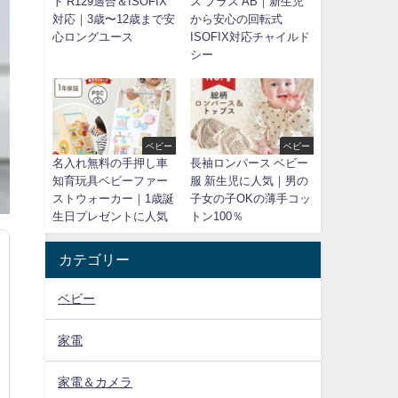
ト R129適合＆ISOFIX
ス プラス AB｜新生児
対応｜3歳〜12歳まで安
から安心の回転式
心ロングユース
ISOFIX対応チャイルド
シー
ベビー
ベビー
名入れ無料の手押し車
長袖ロンパース ベビー
知育玩具ベビーファー
服 新生児に人気｜男の
ストウォーカー｜1歳誕
子女の子OKの薄手コッ
生日プレゼントに人気
トン100％
カテゴリー
ベビー
家電
家電＆カメラ