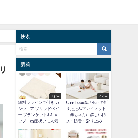
検索
新着
ズリ
ベビー
ベビー
無料ラッピング付き カ
Carrebebe厚さ4cmの折
シウェア ソリッドベビ
りたたみプレイマット
ー ブランケット&キャ
｜赤ちゃんに嬉しい防
ップ｜出産祝いに人気
水・防音・滑り止め