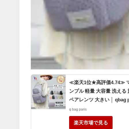
≪楽天1位★高評価4.74≫
ンプル 軽量 大容量 洗える 
ペアレンツ 大きい │ qbag p
q bag paris
楽天市場で見る