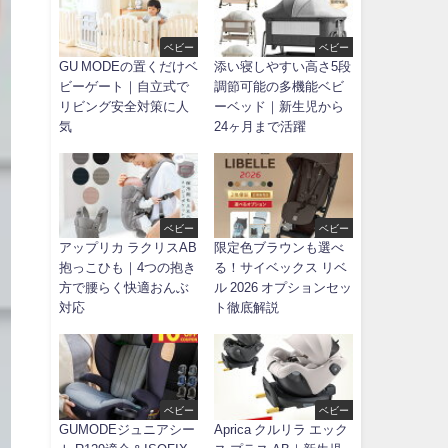
ベビー
ベビー
GU MODEの置くだけベ
添い寝しやすい高さ5段
ビーゲート｜自立式で
調節可能の多機能ベビ
リビング安全対策に人
ーベッド｜新生児から
気
24ヶ月まで活躍
ベビー
ベビー
アップリカ ラクリスAB
限定色ブラウンも選べ
抱っこひも｜4つの抱き
る！サイベックス リベ
方で腰らく快適おんぶ
ル 2026 オプションセッ
対応
ト徹底解説
ベビー
ベビー
GUMODEジュニアシー
Aprica クルリラ エック