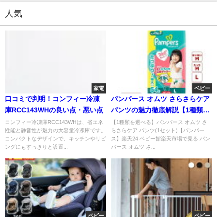
人気
家電
ベビー
口コミで判明！コンフィー冷凍
パンパース オムツ さらさらケア
庫RCC143WHの良い点・悪い点
パンツの魅力徹底解説【1種類を
選べる】
コンフィー冷凍庫RCC143WHは、省エネ
【1種類を選べる】パンパース オムツ さ
性能と静音性が魅力の大容量冷凍庫です。
らさらケア パンツ(1セット)【パンパー
コンパクトなデザインで、キッチンやリビ
ス】楽天24 ベビー館楽天市場で見る パン
ングにもすっきりと設置...
パース オムツ さ...
ベビー
ベビー