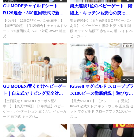
GU MODEチャイルドシート
楽天連続1位のベビーゲート｜階
R129適合・360度回転式で新生
段上・キッチンも安心の突っ張
児〜12歳まで使える人気モデル
り式人気柵
【今だけ！12%OFFクーポン配布中！】
楽天連続1位【まとめ割5％OFFクーポン
【楽天700冠】【R129適合】チャイルドシ
あり】 ベビーゲート 階段上 突っ張り 階
ート 360度回転式 ISOFIX対応 3WAY 新生
段 キッチン 階段下 赤ちゃん 柵 ワイド ベ
児...
ビーガード ...
ベビー
ベビー
GU MODEの置くだけベビーゲー
Kitwell マグビルド スローププラ
ト｜自立式でリビング安全対策
ス100ピース徹底解説｜遊びなが
に人気
ら学べる知育玩具
【土日限定！10％OFFクーポン配布
【最大5％OFF】 【グッド・トイ 受賞】
中！】【楽天238冠】【1年保証】ベビー
Kitwell 公式ストア キットウェル 正規品 セ
ゲート パーテーション 置くだけ ベビーガ
ット マグビルド スローププラス100ピー
ード 自立式 キッズパ...
ス ...