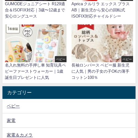
GUMODEジュニアシート R129適
Aprica クルリラ エックス プラス
合＆ISOFIX対応｜3歳〜12歳まで
AB｜新生児から安心の回転式
安心ロングユース
ISOFIX対応チャイルドシー
ベビー
ベビー
名入れ無料の手押し車 知育玩具ベ
長袖ロンパース ベビー服 新生児
ビーファーストウォーカー｜1歳
に人気｜男の子女の子OKの薄手
誕生日プレゼントに人気
コットン100％
カテゴリー
ベビー
家電
家電＆カメラ