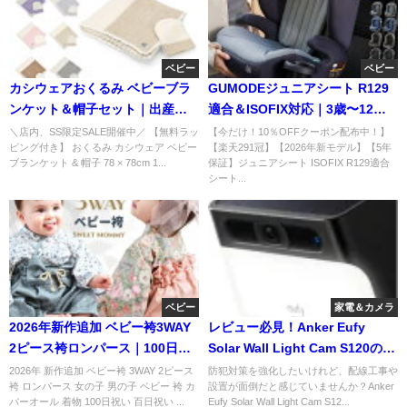
ベビー
ベビー
カシウェアおくるみ ベビーブラ
GUMODEジュニアシート R129
ンケット＆帽子セット｜出産祝
適合＆ISOFIX対応｜3歳〜12歳
いに人気の無料ラッピング付き
まで安心ロングユース
＼店内、SS限定SALE開催中／ 【無料ラッ
【今だけ！10％OFFクーポン配布中！】
ピング付き】 おくるみ カシウェア ベビー
【楽天291冠】【2026年新モデル】【5年
ブランケット & 帽子 78 × 78cm 1...
保証】ジュニアシート ISOFIX R129適合
シート...
ベビー
家電＆カメラ
2026年新作追加 ベビー袴3WAY
レビュー必見！Anker Eufy
2ピース袴ロンパース｜100日祝
Solar Wall Light Cam S120の実
い・初節句に人気
力と評判を徹底解説
2026年 新作追加 ベビー袴 3WAY 2ピース
防犯対策を強化したいけれど、配線工事や
袴 ロンパース 女の子 男の子 ベビー 袴 カ
設置が面倒だと感じていませんか？Anker
バーオール 着物 100日祝い 百日祝い ...
Eufy Solar Wall Light Cam S12...