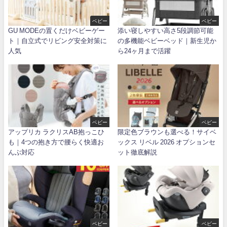
ベビー
ベビー
GU MODEの置くだけベビーゲー
添い寝しやすい高さ5段調節可能
ト｜自立式でリビング安全対策に
の多機能ベビーベッド｜新生児か
人気
ら24ヶ月まで活躍
ベビー
ベビー
アップリカ ラクリスAB抱っこひ
限定色ブラウンも選べる！サイベ
も｜4つの抱き方で腰らく快適お
ックス リベル 2026 オプションセ
んぶ対応
ット徹底解説
ベビー
ベビー