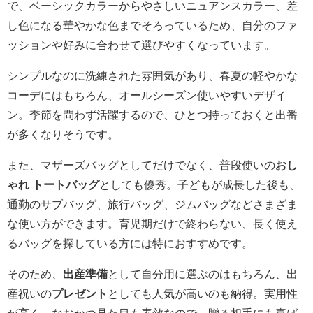
で、ベーシックカラーからやさしいニュアンスカラー、差
し色になる華やかな色までそろっているため、自分のファ
ッションや好みに合わせて選びやすくなっています。
シンプルなのに洗練された雰囲気があり、春夏の軽やかな
コーデにはもちろん、オールシーズン使いやすいデザイ
ン。季節を問わず活躍するので、ひとつ持っておくと出番
が多くなりそうです。
また、マザーズバッグとしてだけでなく、普段使いの
おし
ゃれ トートバッグ
としても優秀。子どもが成長した後も、
通勤のサブバッグ、旅行バッグ、ジムバッグなどさまざま
な使い方ができます。育児期だけで終わらない、長く使え
るバッグを探している方には特におすすめです。
そのため、
出産準備
として自分用に選ぶのはもちろん、出
産祝いの
プレゼント
としても人気が高いのも納得。実用性
が高く、なおかつ見た目も素敵なので、贈る相手にも喜ば