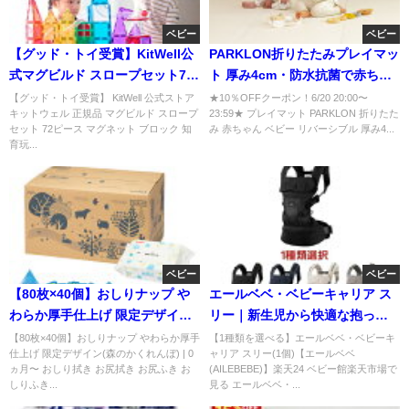
ベビー
ベビー
【グッド・トイ受賞】KitWell公
PARKLON折りたたみプレイマッ
式マグビルド スロープセット72
ト 厚み4cm・防水抗菌で赤ちゃ
ピースの魅力とは？
んも安心
【グッド・トイ受賞】 KitWell 公式ストア
★10％OFFクーポン！6/20 20:00〜
キットウェル 正規品 マグビルド スロープ
23:59★ プレイマット PARKLON 折りたた
セット 72ピース マグネット ブロック 知
み 赤ちゃん ベビー リバーシブル 厚み4...
育玩...
ベビー
ベビー
【80枚×40個】おしりナップ や
エールベベ・ベビーキャリア ス
わらか厚手仕上げ 限定デザイン
リー｜新生児から快適な抱っこ
(森のかくれんぼ)を徹底レビュー
紐を徹底解説
【80枚×40個】おしりナップ やわらか厚手
【1種類を選べる】エールベベ・ベビーキ
仕上げ 限定デザイン(森のかくれんぼ) | 0
ャリア スリー(1個)【エールベベ
ヵ月〜 おしり拭き お尻拭き お尻ふき お
(AILEBEBE)】楽天24 ベビー館楽天市場で
しりふき...
見る エールベベ・...