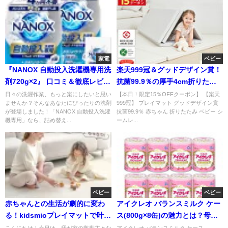
家電
ベビー
『NANOX 自動投入洗濯機専用洗
楽天999冠＆グッドデザイン賞！
剤720g×2』 口コミ＆徹底レビュ
抗菌99.9％の厚手4cm折りたた
ー
みプレイマット
日々の洗濯作業、もっと楽にしたいと思い
【本日！限定15％OFFクーポン】 【楽天
ませんか？そんなあなたにぴったりの洗剤
999冠】 プレイマット グッドデザイン賞
が登場しました！「NANOX 自動投入洗濯
抗菌99.9％ 赤ちゃん 折りたたみ ベビー シ
機専用」なら、詰め替え...
ームレ...
ベビー
ベビー
赤ちゃんとの生活が劇的に変わ
アイクレオ バランスミルク ケー
る！kidsmioプレイマットで叶え
ス(800g×8缶)の魅力とは？母乳
る快適な育児空間 口コミレビュ
をめざしたやさしさに注目