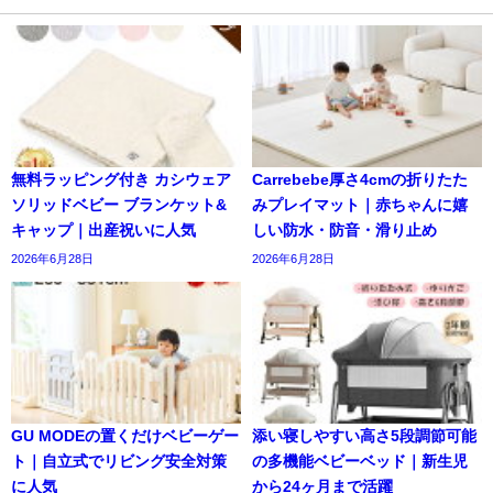
無料ラッピング付き カシウェア
Carrebebe厚さ4cmの折りたた
ソリッドベビー ブランケット&
みプレイマット｜赤ちゃんに嬉
キャップ｜出産祝いに人気
しい防水・防音・滑り止め
2026年6月28日
2026年6月28日
GU MODEの置くだけベビーゲー
添い寝しやすい高さ5段調節可能
ト｜自立式でリビング安全対策
の多機能ベビーベッド｜新生児
に人気
から24ヶ月まで活躍