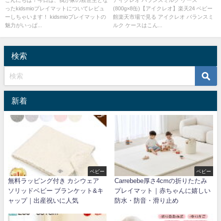
こんにちは！今日は、我が家の救世主とな
アイクレオ バランスミルク ケース
ったkidsmioプレイマットについてレビュ
(800g×8缶)【アイクレオ】楽天24 ベビー
ー
ーしちゃいます！ kidsmioプレイマットの
館楽天市場で見る アイクレオ バランスミ
魅力がいっぱ...
ルク ケースはこん...
検索
新着
ベビー
ベビー
無料ラッピング付き カシウェア
Carrebebe厚さ4cmの折りたたみ
ソリッドベビー ブランケット&キ
プレイマット｜赤ちゃんに嬉しい
ャップ｜出産祝いに人気
防水・防音・滑り止め