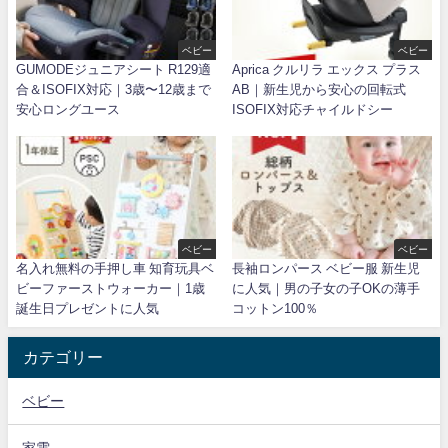
ベビー
ベビー
GUMODEジュニアシート R129適
Aprica クルリラ エックス プラス
合＆ISOFIX対応｜3歳〜12歳まで
AB｜新生児から安心の回転式
安心ロングユース
ISOFIX対応チャイルドシー
ベビー
ベビー
名入れ無料の手押し車 知育玩具ベ
長袖ロンパース ベビー服 新生児
ビーファーストウォーカー｜1歳
に人気｜男の子女の子OKの薄手
誕生日プレゼントに人気
コットン100％
カテゴリー
ベビー
家電