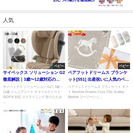
人気
ベビー
ベビー
サイベックス ソリューション G2
ベアフットドリームス ブランケ
徹底解説｜3歳〜12歳対応の
ット[551] 出産祝いに人気のベビ
ISOFIXジュニアシート
ーギフト
サイベックス ソリューション G2 ( 3歳 ~
ベアフットドリームス ブランケット ギフ
12歳 ジュニアシート チャイルドシート
ト Barefoot Dreams Cozy Chic Scallop
ISOFIX 対応 リクライニング 折りたたみ
Blanket コージーシッ...
...