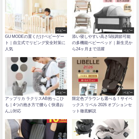
ベビー
ベビー
GU MODEの置くだけベビーゲー
添い寝しやすい高さ5段調節可能
ト｜自立式でリビング安全対策に
の多機能ベビーベッド｜新生児か
人気
ら24ヶ月まで活躍
ベビー
ベビー
アップリカ ラクリスAB抱っこひ
限定色ブラウンも選べる！サイベ
も｜4つの抱き方で腰らく快適お
ックス リベル 2026 オプションセ
んぶ対応
ット徹底解説