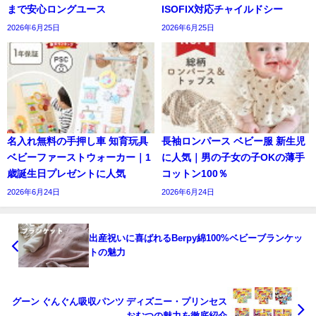
まで安心ロングユース
ISOFIX対応チャイルドシー
2026年6月25日
2026年6月25日
名入れ無料の手押し車 知育玩具
長袖ロンパース ベビー服 新生児
ベビーファーストウォーカー｜1
に人気｜男の子女の子OKの薄手
歳誕生日プレゼントに人気
コットン100％
2026年6月24日
2026年6月24日
出産祝いに喜ばれるBerpy綿100%ベビーブランケッ
トの魅力
グーン ぐんぐん吸収パンツ ディズニー・プリンセス
おむつの魅力を徹底紹介