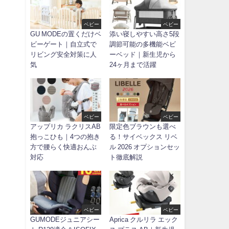
ベビー
ベビー
GU MODEの置くだけベ
添い寝しやすい高さ5段
ビーゲート｜自立式で
調節可能の多機能ベビ
リビング安全対策に人
ーベッド｜新生児から
気
24ヶ月まで活躍
ベビー
ベビー
アップリカ ラクリスAB
限定色ブラウンも選べ
抱っこひも｜4つの抱き
る！サイベックス リベ
方で腰らく快適おんぶ
ル 2026 オプションセッ
対応
ト徹底解説
ベビー
ベビー
GUMODEジュニアシー
Aprica クルリラ エック