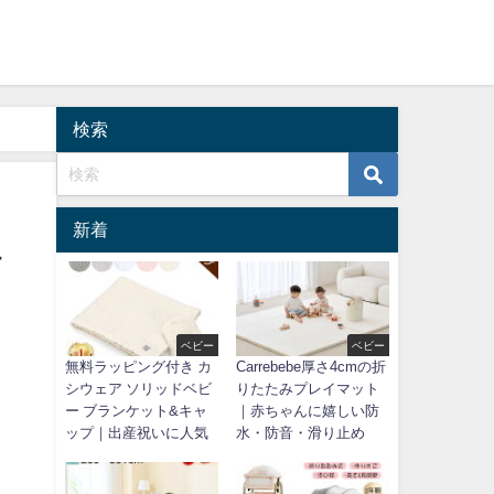
検索
新着
ュ
ベビー
ベビー
無料ラッピング付き カ
Carrebebe厚さ4cmの折
シウェア ソリッドベビ
りたたみプレイマット
ー ブランケット&キャ
｜赤ちゃんに嬉しい防
ップ｜出産祝いに人気
水・防音・滑り止め