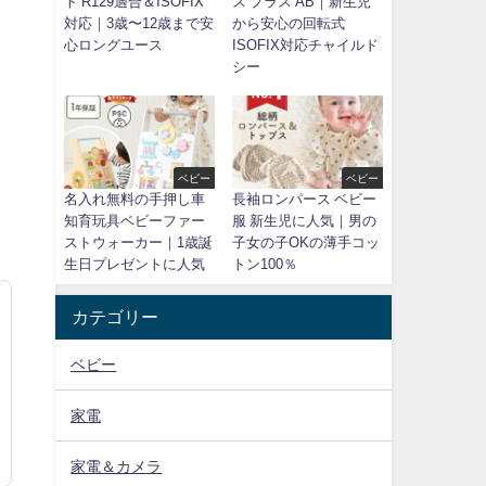
ト R129適合＆ISOFIX
ス プラス AB｜新生児
対応｜3歳〜12歳まで安
から安心の回転式
心ロングユース
ISOFIX対応チャイルド
シー
ベビー
ベビー
名入れ無料の手押し車
長袖ロンパース ベビー
知育玩具ベビーファー
服 新生児に人気｜男の
ストウォーカー｜1歳誕
子女の子OKの薄手コッ
生日プレゼントに人気
トン100％
カテゴリー
ベビー
家電
家電＆カメラ