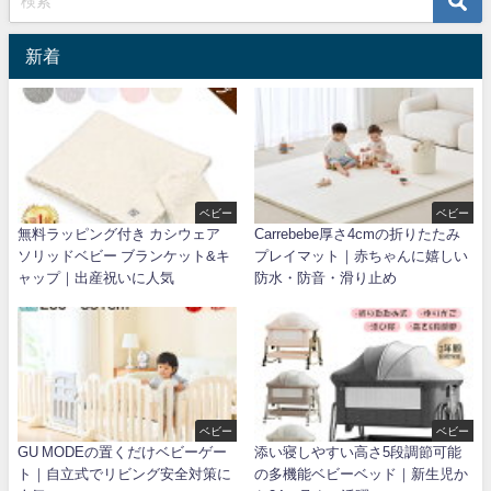
新着
ベビー
ベビー
無料ラッピング付き カシウェア
Carrebebe厚さ4cmの折りたたみ
ソリッドベビー ブランケット&キ
プレイマット｜赤ちゃんに嬉しい
ャップ｜出産祝いに人気
防水・防音・滑り止め
ベビー
ベビー
GU MODEの置くだけベビーゲー
添い寝しやすい高さ5段調節可能
ト｜自立式でリビング安全対策に
の多機能ベビーベッド｜新生児か