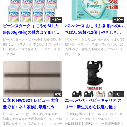
ベビー
ベビー
ビーンスターク すこやかM1 大
パンパース おしりふき 肌へのい
缶(800g×8缶)の魅力は？まとめ
ちばん 56枚×12個｜やさしさ重
買いに人気の理由
視で選ばれる理由
ビーンスターク すこやかM1 大缶(800g×8
パンパース おしりふき 肌へのいちばん(56
缶)【ビーンスターク すこやか】楽天24 ベ
枚12個)【パンパース 肌へのいちばん】楽
ビー館楽天市場で見る ビーンスターク す
天24 ベビー館楽天市場で見る パンパース
こやかM...
おしりふき...
家電
ベビー
日立 R-HWC62T レビュー 大容
エールベベ・ベビーキャリア ス
量で省エネ！家族に最適な冷蔵
リー｜新生児から快適な抱っこ
庫の実力
紐を徹底解説
日立 R-HWC62Tは、高機能とエネルギー
【1種類を選べる】エールベベ・ベビーキ
効率を兼ね備えた大容量冷蔵庫です。冷蔵
ャリア スリー(1個)【エールベベ
庫選びに悩んでいる方にとって、このモデ
(AILEBEBE)】楽天24 ベビー館楽天市場で