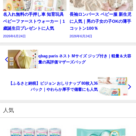
名入れ無料の手押し車 知育玩具
長袖ロンパース ベビー服 新生児
ベビーファーストウォーカー｜1
に人気｜男の子女の子OKの薄手
歳誕生日プレゼントに人気
コットン100％
2026年6月24日
2026年6月24日
qbag paris ネスト Mサイズ ジップ付き｜軽量＆大容
量の高評価マザーズバッグ
【ふるさと納税】ピジョン おしりナップ 80枚入36
パック｜やわらか厚手で備蓄にも人気
人気