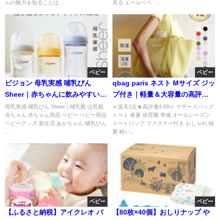
ルの魅力を知ることは...
見る エールベベ・...
ベビー
ベビー
ピジョン 母乳実感 哺乳びん
qbag paris ネスト Mサイズ ジッ
Sheer｜赤ちゃんに飲みやすい人
プ付き｜軽量＆大容量の高評価
気哺乳瓶
マザーズバッグ
母乳実感 哺乳びん Sheer | 哺乳瓶 ほ乳瓶
≪楽天1位★高評価4.69≫ マザーズバッグ
赤ちゃん 赤ちゃん用品 ベビー ベビー用品
トート 春夏 保育園 準備 オールシーズン
ベビーグッズ 新生児 あかちゃん 哺乳びん
トートバッグ ファスナー付き おしゃれ 軽
...
量 軽い...
ベビー
ベビー
【ふるさと納税】アイクレオ バ
【80枚×40個】おしりナップ や