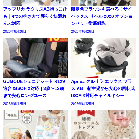
アップリカ ラクリスAB抱っこひ
限定色ブラウンも選べる！サイ
も｜4つの抱き方で腰らく快適お
ベックス リベル 2026 オプショ
んぶ対応
ンセット徹底解説
2026年6月26日
2026年6月26日
GUMODEジュニアシート R129
Aprica クルリラ エックス プラ
適合＆ISOFIX対応｜3歳〜12歳
ス AB｜新生児から安心の回転式
まで安心ロングユース
ISOFIX対応チャイルドシー
2026年6月25日
2026年6月25日