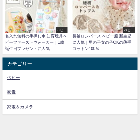
ベビー
ベビー
名入れ無料の手押し車 知育玩具ベ
長袖ロンパース ベビー服 新生児
ビーファーストウォーカー｜1歳
に人気｜男の子女の子OKの薄手
誕生日プレゼントに人気
コットン100％
カテゴリー
ベビー
家電
家電＆カメラ