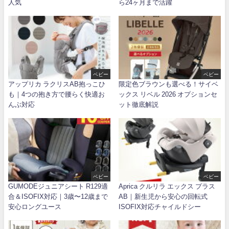
人気
ら24ヶ月まで活躍
ベビー
ベビー
アップリカ ラクリスAB抱っこひ
限定色ブラウンも選べる！サイベ
も｜4つの抱き方で腰らく快適お
ックス リベル 2026 オプションセ
んぶ対応
ット徹底解説
ベビー
ベビー
GUMODEジュニアシート R129適
Aprica クルリラ エックス プラス
合＆ISOFIX対応｜3歳〜12歳まで
AB｜新生児から安心の回転式
安心ロングユース
ISOFIX対応チャイルドシー