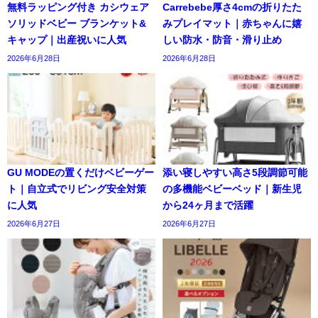
無料ラッピング付き カシウェア
Carrebebe厚さ4cmの折りたた
ソリッドベビー ブランケット&
みプレイマット｜赤ちゃんに嬉
キャップ｜出産祝いに人気
しい防水・防音・滑り止め
2026年6月28日
2026年6月28日
GU MODEの置くだけベビーゲー
添い寝しやすい高さ5段調節可能
ト｜自立式でリビング安全対策
の多機能ベビーベッド｜新生児
に人気
から24ヶ月まで活躍
2026年6月27日
2026年6月27日