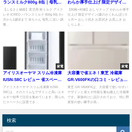
ランスミルク800g 8缶｜母乳に
わらか厚手仕上げ 限定デザイン
近い粉ミルクで新生児から安心
(森のかくれんぼ)を徹底レビュー
【ふるさと納税】育児用 粉ミルク アイク
【80枚×40個】おしりナップ やわらか厚手
レオ ICREO バランスミルク 800g 8缶 0ヶ
仕上げ 限定デザイン(森のかくれんぼ) | 0
月から1歳頃まで 赤ちゃん 母乳 に近い 調
ヵ月〜 おしり拭き お尻拭き お尻ふき お
整...
しりふき...
家電
家電
アイリスオーヤマ スリム冷凍庫
大容量で省エネ！東芝 冷蔵庫
IUSN-S8C レビュー 省スペース
GR-V600FKの口コミ・レビュー
で使える冷凍庫の魅力
総まとめ
アイリスオーヤマ スリム冷凍庫 IUSN-
東芝 GR-V600FKは、大容量で使いやすい
S8Cは、そのスリムなデザインと高いエネ
デザインと省エネ性能を兼ね備えた冷蔵庫
ルギー効率で注目を集めています。限られ
です。家族向けに設計されており、特に野
たスペースに設置でき...
菜室の使い勝手が高...
検索