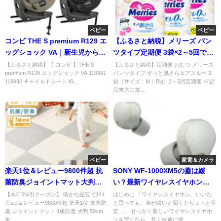
ベビー
ベビー
コンビ THE S premium R129 エ
【ふるさと納税】メリーズ パン
ッグショック VA｜新生児から7
ツタイプ定期便 3袋×2～5回で育
歳まで使える回転式I
児が快適に！
【ふるさと納税】【 コンビ 】THE S
【ふるさと納税】定期便 おむつ メリーズ
premium R129 エッグショック VA 118991
パンツタイプ ずっと肌さらエアスルー 3
118992 チャイルドシート IS...
袋（サイズ：M L Big）2～5回定期便 ※翌
月末迄に第...
ベビー
家電＆カメラ
楽天1位＆レビュー9800件超 抗
SONY WF-1000XM5の蓋は緩
菌防臭ジョイントマット大判
い？最新ワイヤレスイヤホン、
59cmの魅力
その真相を徹底検証！
【本日5%引クーポン】 確かな品質で144
はじめに 「ワイヤレスイヤホン、いいな
万set＆レビュー9800件超 楽天1位 抗菌防
と思っても、蓋が緩いと聞くとちょっと不
臭 ジョイントマット 1級防音 大判 59cm
安…」 せっかく新しいワイヤレスイヤホ
単...
ンを買うなら、長く快適に使...