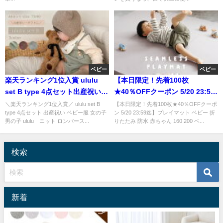
ベビー
ベビー
楽天ランキング1位入賞 ululu
【本日限定！先着100枚
set B type 4点セット出産祝いに
★40％OFFクーポン 5/20 23:59
人気のベビー服
迄】プレイマット ベビー 折りた
＼楽天ランキング1位入賞／ ululu set B
【本日限定！先着100枚★40％OFFクーポ
type 4点セット 出産祝い ベビー服 女の子
ン 5/20 23:59迄】プレイマット ベビー 折
男の子 ululu ニット ロンパース...
りたたみ 防水 赤ちゃん 160 200 ベ...
検索
新着