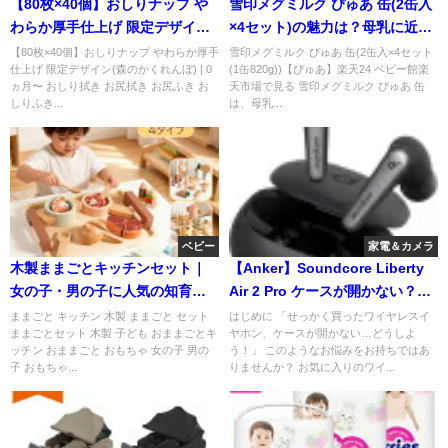
【80枚×40個】おしりナップ や
雪印メグミルク ぴゅあ 缶(2缶入
わらか厚手仕上げ 限定デザイン
×4セット)の魅力は？母乳に近い
(森のかくれんぼ)を徹底レビュー
栄養設計を徹底解説
【80枚×40個】おしりナップ やわらか厚手
雪印メグミルク ぴゅあ 缶(2缶入×4セット
仕上げ 限定デザイン(森のかくれんぼ) | 0
(1缶820g))【ぴゅあ】楽天24 ベビー館楽
ヵ月〜 おしり拭き お尻拭き お尻ふき お
天市場で見る 雪印メグミルク ぴゅあ 缶
しりふき...
は、母乳...
ベビー
家電＆カメラ
木製ままごとキッチンセット｜
【Anker】Soundcore Liberty
女の子・男の子に人気の知育玩
Air 2 Pro ケースが開かない？解
具ギフト
決策と魅力徹底解説
ままごと キッチン 木製 ままごと セット
はじめに 「せっかく買ったワイヤレスイ
ままごとセット 木製 子ども おままごとキ
ヤホン、ケースが開かない…どうしよ
ッチン おままごと おもちゃ 女の子 男の
う！」 このようなお悩みをお持ちではあ
子 おもちゃ...
りませんか？ お気に入りのワイ...