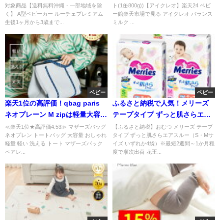
対象商品【送料無料沖縄・一部地域を除
ト(1缶800g))【アイクレオ】楽天24 ベビ
く】 A型ベビーカー ルーチェプレミアム
ー館楽天市場で見る アイクレオ バランス
生後1ヶ月から3歳まで...
ミルク ...
ベビー
ベビー
楽天1位の高評価！qbag paris
ふるさと納税で人気！メリーズ
ネオプレーン M zipは軽量大容量
テープタイプ ずっと肌さらエア
のマザーズバッグ
スルー4袋を選べる
≪楽天1位★高評価4.53≫ マザーズバッグ
【ふるさと納税】おむつ メリーズ テープ
ネオプレン トートバッグ 大容量 おしゃれ
タイプ ずっと肌さらエアスルー（S・Mサ
@endsection
軽量 軽い 洗える トート マザーズバック
イズ いずれか4袋）※最短2週間～1か月程
ペアレ...
度で順次出荷 花王...