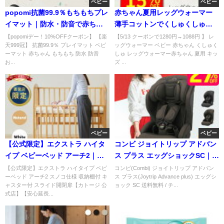
ベビー
ベビー
popomi抗菌99.9％もちもちプレ
赤ちゃん夏用レッグウォーマー
イマット｜防水・防音で赤ちゃ
薄手コットンでくしゅくしゅ可
んに安心
愛いベビー用
【popomiデー！10%OFFクーポン】 【楽
【5/13 クーポンで1280円→1088円 】 レ
天999冠】 抗菌99.9％ プレイマット ベビ
ッグウォーマー ベビー 赤ちゃん くしゅく
ーマット 赤ちゃん もちもち 防水 防音
しゅ レッグウォーマー赤ちゃん 夏用 キッ
お...
ズ ...
ベビー
ベビー
【公式限定】エクストラ ハイタ
コンビ ジョイトリップ アドバン
イプ ベビーベッド アーチ2｜産
ス プラス エッグショックSC｜
後にうれしい高機能モデル
12歳頃まで使えるISOFIX対応モ
【公式限定】エクストラ ハイタイプ ベビ
コンビ(Combi) ジョイトリップ アドバン
ーベッド アーチ2 スノコ仕様 収納棚付 キ
ス プラス(Joytrip Advance plus) エッグシ
ャスター付 スライド開閉扉【カトージ 公
ョック SC 送料無料 / チ...
式店】【安心延長...