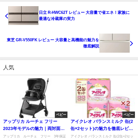
日立 R-HWC62T レビュー 大容量で省エネ！家族に
最適な冷蔵庫の実力
東芝 GR-V550FK レビュー 大容量と高機能の魅力を
徹底解説
人気
ベビー
ベビー
アップリカ ルーチェ フリー
アイクレオ バランスミルク 缶(2
2023年モデルの魅力｜両対面A
缶×2セット)の魅力を徹底レビュ
型ベビーカー徹底解説
ー【アイクレオ】
アップリカ ルーチェ フリー 3年保証
アイクレオ バランスミルク 缶(2缶×2セッ