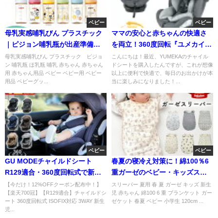
ベビー
ベビー
母乳実感哺乳びん プラスチック
ママの安心と赤ちゃんの快適さ
｜ピジョン哺乳瓶が出産準備・
を両立！360度回転『ユメカイン
育児に人気の理由
テリア チャイルドシート』で毎
母乳実感哺乳びん プラスチック ピジョ
こんにちは！最近、YUMEKAのチャイル
ン 哺乳瓶 ほ乳瓶 哺乳 赤ちゃん 赤ちゃん
ドシートを購入したんですが、これが想像
日のお出かけが楽しみに♪口コミ
用 赤ちゃん用品 ベビー ベビー用 ベビー
以上に便利で快適で、毎日のお出かけが本
レビュー
用品 ベビーグッ...
当に楽しみになりました！...
ベビー
ベビー
GU MODEチャイルドシート
春夏の寝冷え対策に！綿100％6
R129適合・360度回転式で新生
重ガーゼのベビー・キッズスリ
児〜12歳まで使える人気モデル
ーパー新生児対応
【今だけ！12%OFFクーポン配布中！】
スリーパー 夏用 春 夏 ガーゼ キッズ 新生
【楽天700冠】【R129適合】チャイルドシ
児 赤ちゃん 綿100 6 重 ブランケット ガー
ート 360度回転式 ISOFIX対応 3WAY 新生
ゼケット 春夏 ベビー 小学生 120cm ...
児...