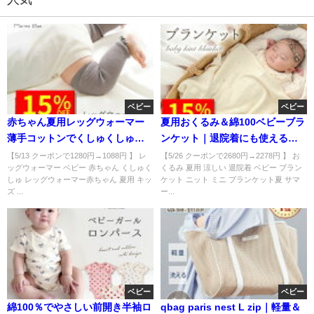
ベビー
ベビー
赤ちゃん夏用レッグウォーマー
夏用おくるみ＆綿100ベビーブラ
薄手コットンでくしゅくしゅ可
ンケット｜退院着にも使える人
愛いベビー用
気アイテム
【5/13 クーポンで1280円→1088円 】 レ
【5/26 クーポンで2680円→2278円 】 お
ッグウォーマー ベビー 赤ちゃん くしゅく
くるみ 夏用 涼しい 退院着 ベビー ブラン
しゅ レッグウォーマー赤ちゃん 夏用 キッ
ケット ニット ミニ ブランケット夏 サマ
ズ ...
ー...
ベビー
ベビー
綿100％でやさしい前開き半袖ロ
qbag paris nest L zip｜軽量＆