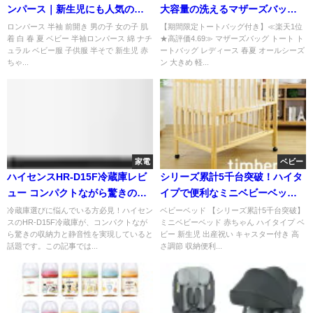
ンパース｜新生児にも人気の男
大容量の洗えるマザーズバッグ
女兼用ベビー肌着
人気モデル
ロンパース 半袖 前開き 男の子 女の子 肌
【期間限定トートバッグ付き】≪楽天1位
着 白 春 夏 ベビー 半袖ロンパース 綿 ナチ
★高評価4.69≫ マザーズバッグ トート ト
ュラル ベビー服 子供服 半そで 新生児 赤
ートバッグ レディース 春夏 オールシーズ
ちゃ...
ン 大きめ 軽...
家電
ベビー
ハイセンスHR-D15F冷蔵庫レビ
シリーズ累計5千台突破！ハイタ
ュー コンパクトながら驚きの収
イプで便利なミニベビーベッド
納力と静音性を実現！
徹底解説
冷蔵庫選びに悩んでいる方必見！ハイセン
ベビーベッド 【シリーズ累計5千台突破】
スのHR-D15F冷蔵庫が、コンパクトなが
ミニベビーベッド 赤ちゃん ハイタイプ ベ
ら驚きの収納力と静音性を実現していると
ビー 新生児 出産祝い キャスター付き 高
話題です。この記事では...
さ調節 収納便利...